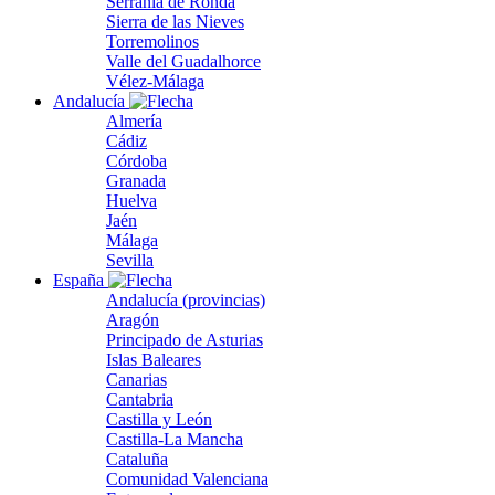
Serranía de Ronda
Sierra de las Nieves
Torremolinos
Valle del Guadalhorce
Vélez-Málaga
Andalucía
Almería
Cádiz
Córdoba
Granada
Huelva
Jaén
Málaga
Sevilla
España
Andalucía (provincias)
Aragón
Principado de Asturias
Islas Baleares
Canarias
Cantabria
Castilla y León
Castilla-La Mancha
Cataluña
Comunidad Valenciana