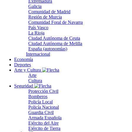
Extremadura
Galicia
Comunidad de Madrid
Región de Murcia
Comunidad Foral de Navarra
País Vasco
La Rioja
Ciudad Autónoma de Ceuta
Ciudad Autónoma de Melilla
España (autonomías)
Internacional
Economía
Deportes
Arte y Cultura
Arte
Cultura
Seguridad
Protección Civil
Bomberos
Policía Local
Policía Nacional
Guardia Civil
Armada Española
Ejército del Aire
Ejército de Tierra