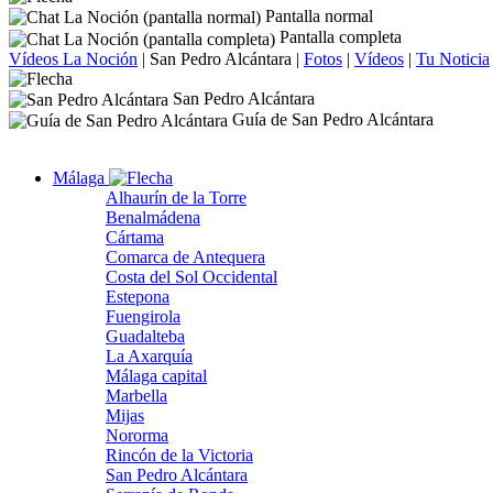
Pantalla normal
Pantalla completa
Vídeos La Noción
|
San Pedro Alcántara
|
Fotos
|
Vídeos
|
Tu Noticia
San Pedro Alcántara
Guía de San Pedro Alcántara
Málaga
Alhaurín de la Torre
Benalmádena
Cártama
Comarca de Antequera
Costa del Sol Occidental
Estepona
Fuengirola
Guadalteba
La Axarquía
Málaga capital
Marbella
Mijas
Nororma
Rincón de la Victoria
San Pedro Alcántara