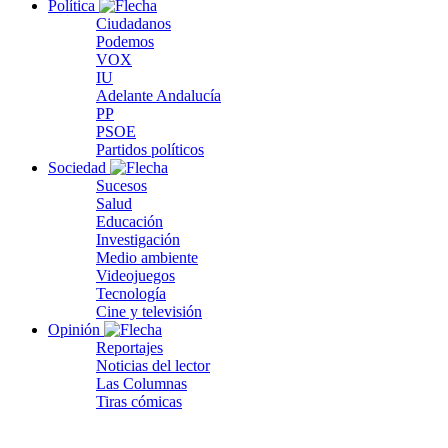
Política
Ciudadanos
Podemos
VOX
IU
Adelante Andalucía
PP
PSOE
Partidos políticos
Sociedad
Sucesos
Salud
Educación
Investigación
Medio ambiente
Videojuegos
Tecnología
Cine y televisión
Opinión
Reportajes
Noticias del lector
Las Columnas
Tiras cómicas