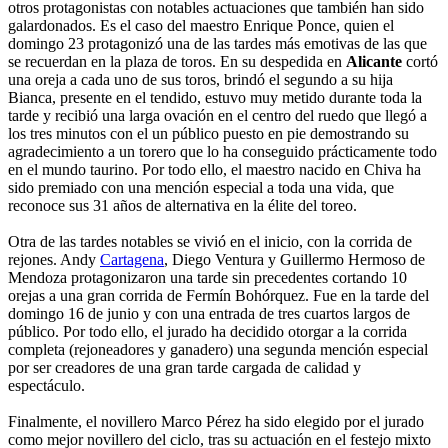
otros protagonistas con notables actuaciones que también han sido
galardonados. Es el caso del maestro Enrique Ponce, quien el
domingo 23 protagonizó una de las tardes más emotivas de las que
se recuerdan en la plaza de toros. En su despedida en
Alicante
cortó
una oreja a cada uno de sus toros, brindó el segundo a su hija
Bianca, presente en el tendido, estuvo muy metido durante toda la
tarde y recibió una larga ovación en el centro del ruedo que llegó a
los tres minutos con el un público puesto en pie demostrando su
agradecimiento a un torero que lo ha conseguido prácticamente todo
en el mundo taurino. Por todo ello, el maestro nacido en Chiva ha
sido premiado con una mención especial a toda una vida, que
reconoce sus 31 años de alternativa en la élite del toreo.
Otra de las tardes notables se vivió en el inicio, con la corrida de
rejones. Andy
Cartagena
, Diego Ventura y Guillermo Hermoso de
Mendoza protagonizaron una tarde sin precedentes cortando 10
orejas a una gran corrida de Fermín Bohórquez. Fue en la tarde del
domingo 16 de junio y con una entrada de tres cuartos largos de
público. Por todo ello, el jurado ha decidido otorgar a la corrida
completa (rejoneadores y ganadero) una segunda mención especial
por ser creadores de una gran tarde cargada de calidad y
espectáculo.
Finalmente, el novillero Marco Pérez ha sido elegido por el jurado
como mejor novillero del ciclo, tras su actuación en el festejo mixto