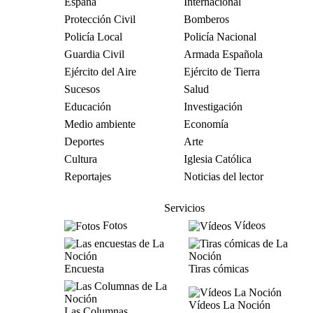
España
Internacional
Protección Civil
Bomberos
Policía Local
Policía Nacional
Guardia Civil
Armada Española
Ejército del Aire
Ejército de Tierra
Sucesos
Salud
Educación
Investigación
Medio ambiente
Economía
Deportes
Arte
Cultura
Iglesia Católica
Reportajes
Noticias del lector
Servicios
Fotos
Vídeos
Encuesta
Tiras cómicas
Vídeos La Noción
Las Columnas