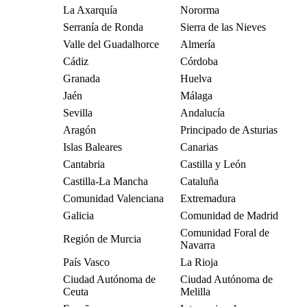
La Axarquía
Nororma
Serranía de Ronda
Sierra de las Nieves
Valle del Guadalhorce
Almería
Cádiz
Córdoba
Granada
Huelva
Jaén
Málaga
Sevilla
Andalucía
Aragón
Principado de Asturias
Islas Baleares
Canarias
Cantabria
Castilla y León
Castilla-La Mancha
Cataluña
Comunidad Valenciana
Extremadura
Galicia
Comunidad de Madrid
Comunidad Foral de
Región de Murcia
Navarra
País Vasco
La Rioja
Ciudad Autónoma de
Ciudad Autónoma de
Ceuta
Melilla