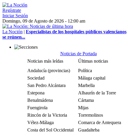
Regístrate
Iniciar Sesión
Domingo, 09 de Agosto de 2026 - 12:00 am
La Noción
|
Especialistas de los hospitales públicos valencianos
se reúnen...
Noticias de Portada
Noticias más leídas
Últimas noticias
Andalucía (provincias)
Política
Sociedad
Málaga capital
San Pedro Alcántara
Marbella
Estepona
Alhaurín de la Torre
Benalmádena
Cártama
Fuengirola
Mijas
Rincón de la Victoria
Torremolinos
Vélez-Málaga
Comarca de Antequera
Costa del Sol Occidental
Guadalteba