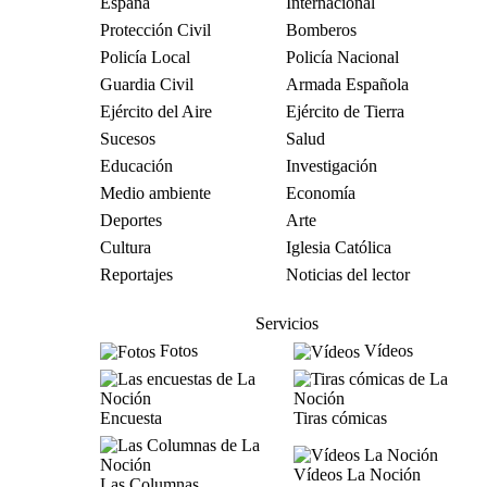
España
Internacional
Protección Civil
Bomberos
Policía Local
Policía Nacional
Guardia Civil
Armada Española
Ejército del Aire
Ejército de Tierra
Sucesos
Salud
Educación
Investigación
Medio ambiente
Economía
Deportes
Arte
Cultura
Iglesia Católica
Reportajes
Noticias del lector
Servicios
Fotos
Vídeos
Encuesta
Tiras cómicas
Vídeos La Noción
Las Columnas