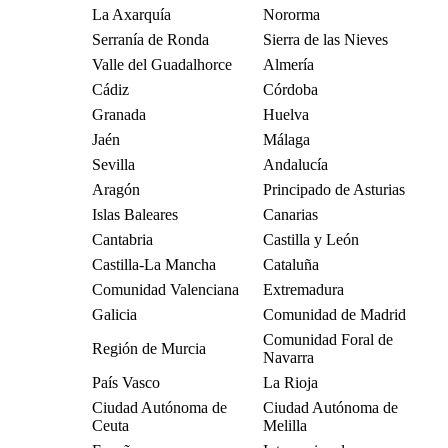
La Axarquía
Nororma
Serranía de Ronda
Sierra de las Nieves
Valle del Guadalhorce
Almería
Cádiz
Córdoba
Granada
Huelva
Jaén
Málaga
Sevilla
Andalucía
Aragón
Principado de Asturias
Islas Baleares
Canarias
Cantabria
Castilla y León
Castilla-La Mancha
Cataluña
Comunidad Valenciana
Extremadura
Galicia
Comunidad de Madrid
Comunidad Foral de
Región de Murcia
Navarra
País Vasco
La Rioja
Ciudad Autónoma de
Ciudad Autónoma de
Ceuta
Melilla