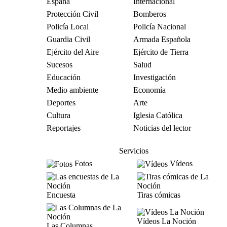
España
Internacional
Protección Civil
Bomberos
Policía Local
Policía Nacional
Guardia Civil
Armada Española
Ejército del Aire
Ejército de Tierra
Sucesos
Salud
Educación
Investigación
Medio ambiente
Economía
Deportes
Arte
Cultura
Iglesia Católica
Reportajes
Noticias del lector
Servicios
Fotos
Vídeos
Encuesta
Tiras cómicas
Vídeos La Noción
Las Columnas