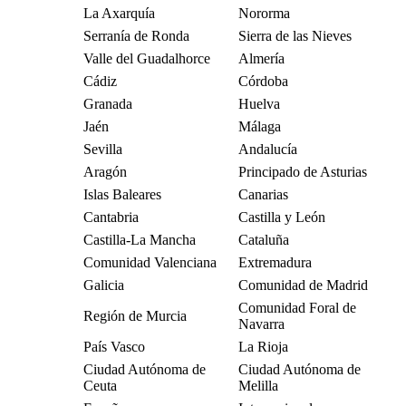
La Axarquía
Nororma
Serranía de Ronda
Sierra de las Nieves
Valle del Guadalhorce
Almería
Cádiz
Córdoba
Granada
Huelva
Jaén
Málaga
Sevilla
Andalucía
Aragón
Principado de Asturias
Islas Baleares
Canarias
Cantabria
Castilla y León
Castilla-La Mancha
Cataluña
Comunidad Valenciana
Extremadura
Galicia
Comunidad de Madrid
Comunidad Foral de
Región de Murcia
Navarra
País Vasco
La Rioja
Ciudad Autónoma de
Ciudad Autónoma de
Ceuta
Melilla