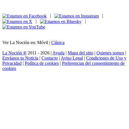
|
|
|
|
Ver La Noción en: Móvil |
Clásica
La Noción ®
2011 - 2026 |
Ayuda
|
Mapa del sitio
|
Quienes somos
|
Envíanos tu Noticia
|
Contacto
|
Aviso Legal
|
Condiciones de Uso y
Privacidad
|
Política de cookies
|
Preferencias del consentimiento de
cookies