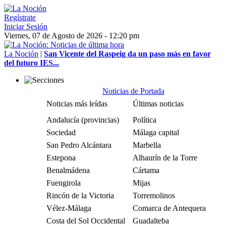
Regístrate
Iniciar Sesión
Viernes, 07 de Agosto de 2026 - 12:20 pm
La Noción
|
San Vicente del Raspeig da un paso más en favor
del futuro IES...
Noticias de Portada
Noticias más leídas
Últimas noticias
Andalucía (provincias)
Política
Sociedad
Málaga capital
San Pedro Alcántara
Marbella
Estepona
Alhaurín de la Torre
Benalmádena
Cártama
Fuengirola
Mijas
Rincón de la Victoria
Torremolinos
Vélez-Málaga
Comarca de Antequera
Costa del Sol Occidental
Guadalteba