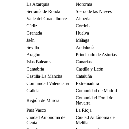
La Axarquía
Nororma
Serranía de Ronda
Sierra de las Nieves
Valle del Guadalhorce
Almería
Cádiz
Córdoba
Granada
Huelva
Jaén
Málaga
Sevilla
Andalucía
Aragón
Principado de Asturias
Islas Baleares
Canarias
Cantabria
Castilla y León
Castilla-La Mancha
Cataluña
Comunidad Valenciana
Extremadura
Galicia
Comunidad de Madrid
Comunidad Foral de
Región de Murcia
Navarra
País Vasco
La Rioja
Ciudad Autónoma de
Ciudad Autónoma de
Ceuta
Melilla