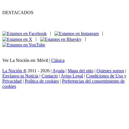
DESTACADOS
|
|
|
|
Ver La Noción en: Móvil |
Clásica
La Noción ®
2011 - 2026 |
Ayuda
|
Mapa del sitio
|
Quienes somos
|
Envíanos tu Noticia
|
Contacto
|
Aviso Legal
|
Condiciones de Uso y
Privacidad
|
Política de cookies
|
Preferencias del consentimiento de
cookies