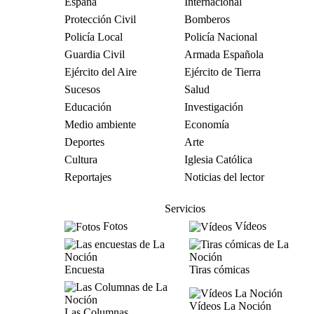
España
Internacional
Protección Civil
Bomberos
Policía Local
Policía Nacional
Guardia Civil
Armada Española
Ejército del Aire
Ejército de Tierra
Sucesos
Salud
Educación
Investigación
Medio ambiente
Economía
Deportes
Arte
Cultura
Iglesia Católica
Reportajes
Noticias del lector
Servicios
Fotos
Vídeos
Encuesta
Tiras cómicas
Vídeos La Noción
Las Columnas