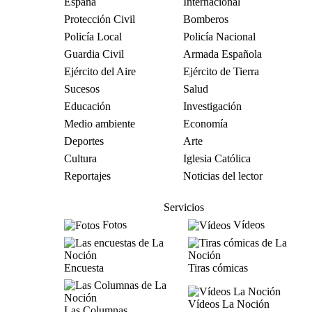
España
Internacional
Protección Civil
Bomberos
Policía Local
Policía Nacional
Guardia Civil
Armada Española
Ejército del Aire
Ejército de Tierra
Sucesos
Salud
Educación
Investigación
Medio ambiente
Economía
Deportes
Arte
Cultura
Iglesia Católica
Reportajes
Noticias del lector
Servicios
Fotos
Vídeos
Encuesta
Tiras cómicas
Vídeos La Noción
Las Columnas