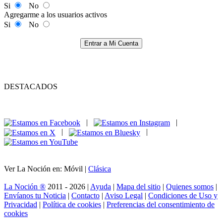
Si
No
Agregarme a los usuarios activos
Si
No
Entrar a Mi Cuenta
DESTACADOS
|
|
|
|
Ver La Noción en: Móvil |
Clásica
La Noción ®
2011 - 2026 |
Ayuda
|
Mapa del sitio
|
Quienes somos
|
Envíanos tu Noticia
|
Contacto
|
Aviso Legal
|
Condiciones de Uso y
Privacidad
|
Política de cookies
|
Preferencias del consentimiento de
cookies