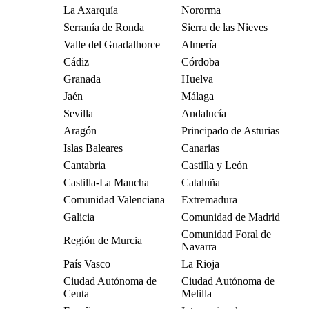
La Axarquía
Nororma
Serranía de Ronda
Sierra de las Nieves
Valle del Guadalhorce
Almería
Cádiz
Córdoba
Granada
Huelva
Jaén
Málaga
Sevilla
Andalucía
Aragón
Principado de Asturias
Islas Baleares
Canarias
Cantabria
Castilla y León
Castilla-La Mancha
Cataluña
Comunidad Valenciana
Extremadura
Galicia
Comunidad de Madrid
Comunidad Foral de
Región de Murcia
Navarra
País Vasco
La Rioja
Ciudad Autónoma de
Ciudad Autónoma de
Ceuta
Melilla