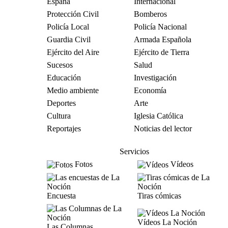
España
Internacional
Protección Civil
Bomberos
Policía Local
Policía Nacional
Guardia Civil
Armada Española
Ejército del Aire
Ejército de Tierra
Sucesos
Salud
Educación
Investigación
Medio ambiente
Economía
Deportes
Arte
Cultura
Iglesia Católica
Reportajes
Noticias del lector
Servicios
Fotos
Vídeos
Encuesta
Tiras cómicas
Vídeos La Noción
Las Columnas