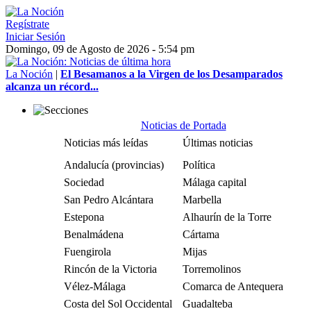
Regístrate
Iniciar Sesión
Domingo, 09 de Agosto de 2026 - 5:54 pm
La Noción
|
El Besamanos a la Virgen de los Desamparados
alcanza un récord...
Noticias de Portada
Noticias más leídas
Últimas noticias
Andalucía (provincias)
Política
Sociedad
Málaga capital
San Pedro Alcántara
Marbella
Estepona
Alhaurín de la Torre
Benalmádena
Cártama
Fuengirola
Mijas
Rincón de la Victoria
Torremolinos
Vélez-Málaga
Comarca de Antequera
Costa del Sol Occidental
Guadalteba