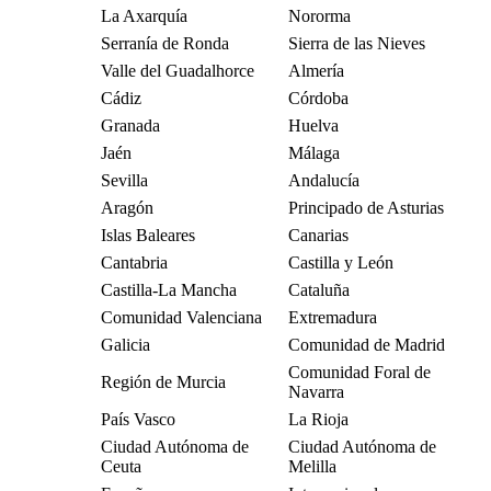
La Axarquía
Nororma
Serranía de Ronda
Sierra de las Nieves
Valle del Guadalhorce
Almería
Cádiz
Córdoba
Granada
Huelva
Jaén
Málaga
Sevilla
Andalucía
Aragón
Principado de Asturias
Islas Baleares
Canarias
Cantabria
Castilla y León
Castilla-La Mancha
Cataluña
Comunidad Valenciana
Extremadura
Galicia
Comunidad de Madrid
Comunidad Foral de
Región de Murcia
Navarra
País Vasco
La Rioja
Ciudad Autónoma de
Ciudad Autónoma de
Ceuta
Melilla