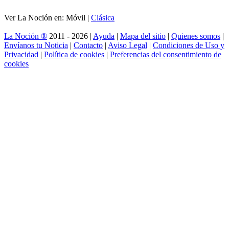
Ver La Noción en: Móvil |
Clásica
La Noción ®
2011 - 2026 |
Ayuda
|
Mapa del sitio
|
Quienes somos
|
Envíanos tu Noticia
|
Contacto
|
Aviso Legal
|
Condiciones de Uso y
Privacidad
|
Política de cookies
|
Preferencias del consentimiento de
cookies