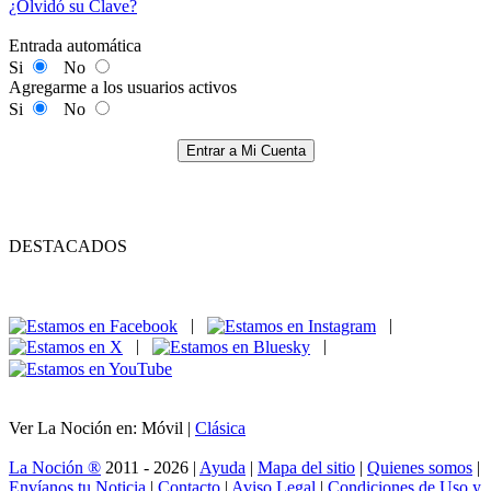
¿Olvidó su Clave?
Entrada automática
Si
No
Agregarme a los usuarios activos
Si
No
Entrar a Mi Cuenta
DESTACADOS
|
|
|
|
Ver La Noción en: Móvil |
Clásica
La Noción ®
2011 - 2026 |
Ayuda
|
Mapa del sitio
|
Quienes somos
|
Envíanos tu Noticia
|
Contacto
|
Aviso Legal
|
Condiciones de Uso y