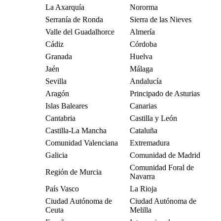
La Axarquía
Nororma
Serranía de Ronda
Sierra de las Nieves
Valle del Guadalhorce
Almería
Cádiz
Córdoba
Granada
Huelva
Jaén
Málaga
Sevilla
Andalucía
Aragón
Principado de Asturias
Islas Baleares
Canarias
Cantabria
Castilla y León
Castilla-La Mancha
Cataluña
Comunidad Valenciana
Extremadura
Galicia
Comunidad de Madrid
Comunidad Foral de
Región de Murcia
Navarra
País Vasco
La Rioja
Ciudad Autónoma de
Ciudad Autónoma de
Ceuta
Melilla