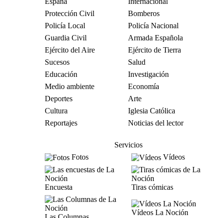
España
Internacional
Protección Civil
Bomberos
Policía Local
Policía Nacional
Guardia Civil
Armada Española
Ejército del Aire
Ejército de Tierra
Sucesos
Salud
Educación
Investigación
Medio ambiente
Economía
Deportes
Arte
Cultura
Iglesia Católica
Reportajes
Noticias del lector
Servicios
Fotos
Vídeos
Encuesta
Tiras cómicas
Vídeos La Noción
Las Columnas