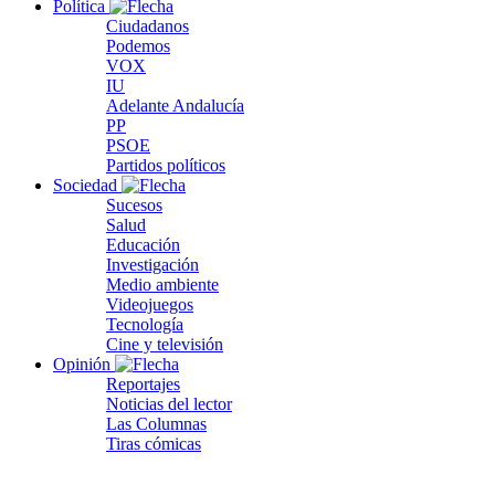
Política
Ciudadanos
Podemos
VOX
IU
Adelante Andalucía
PP
PSOE
Partidos políticos
Sociedad
Sucesos
Salud
Educación
Investigación
Medio ambiente
Videojuegos
Tecnología
Cine y televisión
Opinión
Reportajes
Noticias del lector
Las Columnas
Tiras cómicas