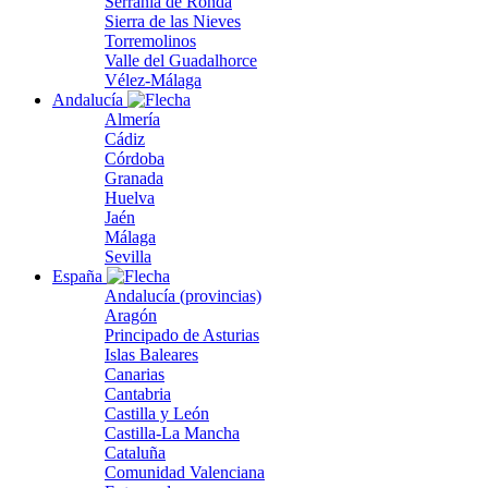
Serranía de Ronda
Sierra de las Nieves
Torremolinos
Valle del Guadalhorce
Vélez-Málaga
Andalucía
Almería
Cádiz
Córdoba
Granada
Huelva
Jaén
Málaga
Sevilla
España
Andalucía (provincias)
Aragón
Principado de Asturias
Islas Baleares
Canarias
Cantabria
Castilla y León
Castilla-La Mancha
Cataluña
Comunidad Valenciana