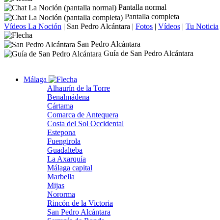
Pantalla normal
Pantalla completa
Vídeos La Noción
|
San Pedro Alcántara
|
Fotos
|
Vídeos
|
Tu Noticia
San Pedro Alcántara
Guía de San Pedro Alcántara
Málaga
Alhaurín de la Torre
Benalmádena
Cártama
Comarca de Antequera
Costa del Sol Occidental
Estepona
Fuengirola
Guadalteba
La Axarquía
Málaga capital
Marbella
Mijas
Nororma
Rincón de la Victoria
San Pedro Alcántara