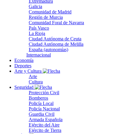
Extremadura
Galicia
Comunidad de Madrid
Región de Murcia
Comunidad Foral de Navarra
País Vasco
La Rioja
Ciudad Autónoma de Ceuta
Ciudad Autónoma de Melilla
España (autonomías)
Internacional
Economía
Deportes
Arte y Cultura
Arte
Cultura
Seguridad
Protección Civil
Bomberos
Policía Local
Policía Nacional
Guardia Civil
Armada Española
Ejército del Aire
Ejército de Tierra