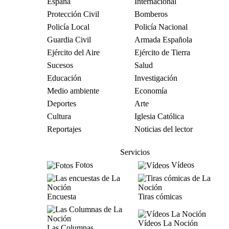
España
Internacional
Protección Civil
Bomberos
Policía Local
Policía Nacional
Guardia Civil
Armada Española
Ejército del Aire
Ejército de Tierra
Sucesos
Salud
Educación
Investigación
Medio ambiente
Economía
Deportes
Arte
Cultura
Iglesia Católica
Reportajes
Noticias del lector
Servicios
Fotos
Vídeos
Encuesta
Tiras cómicas
Vídeos La Noción
Las Columnas