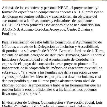
Además de los colectivos y personas NEAE, el proyecto incluye
formación específica en competencias docentes ALL al profesorado
de idiomas en centros públicos y asociaciones, sin olvidarse del
asesoramiento a familias, tutores y educadores de estudiantes
NEAE. Las cinco primeras asociaciones que se han adherido son
ACOPINB, Autismo Córdoba, Acopypos, Centro Zuhaira y
Funlabor.
Para la realización de estos talleres formativos, el Ayuntamiento de
Córdoba, a través de la Delegación de Inclusión y Accesibilidad,
dispondrá una subvención de 9.000€. Bernardo Jordano de la Torre,
teniente de alcalde delegado de Recursos Humanos, Salud Laboral e
Inclusión y Accesibilidad en el Ayuntamiento de Córdoba, ha
expresado el apoyo del consistorio a este proyecto pionero. “La
importancia de la adaptación del método de enseñanza es vital”, ha
subrayado”, “y a veces a las familias nos da la sensación de que
algunos profesionales, bien sea por prisas o desconocimiento, casi
dan por perdido que un alumno pueda alcanzar cierto nivel de
idiomas; por eso, si empezamos a trabajar las herramientas que les
pueden faltar a esos profesionales o a las familias, nos podemos
llevar una grata sorpresa”.
El vicerrector de Cultura, Comunicación y Proyección Social, Luis
Medina Canalejo, ha calificado esta convergencia del tejido