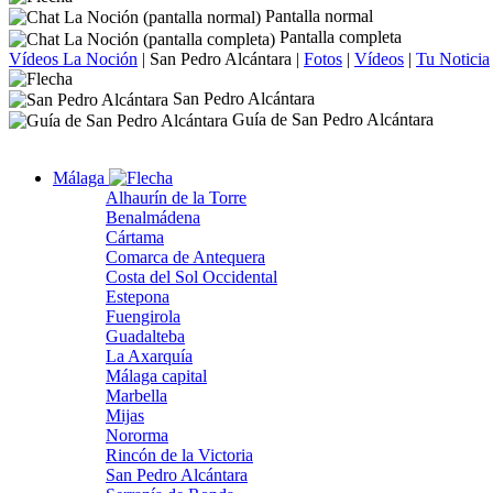
Pantalla normal
Pantalla completa
Vídeos La Noción
|
San Pedro Alcántara
|
Fotos
|
Vídeos
|
Tu Noticia
San Pedro Alcántara
Guía de San Pedro Alcántara
Málaga
Alhaurín de la Torre
Benalmádena
Cártama
Comarca de Antequera
Costa del Sol Occidental
Estepona
Fuengirola
Guadalteba
La Axarquía
Málaga capital
Marbella
Mijas
Nororma
Rincón de la Victoria
San Pedro Alcántara