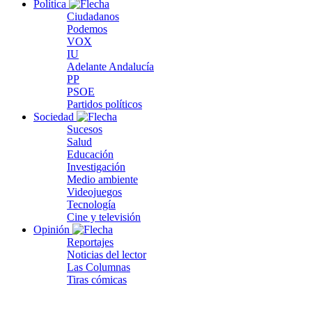
Política
Ciudadanos
Podemos
VOX
IU
Adelante Andalucía
PP
PSOE
Partidos políticos
Sociedad
Sucesos
Salud
Educación
Investigación
Medio ambiente
Videojuegos
Tecnología
Cine y televisión
Opinión
Reportajes
Noticias del lector
Las Columnas
Tiras cómicas