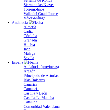
Serranía de Ronda
Sierra de las Nieves
Torremolinos
Valle del Guadalhorce
Vélez-Málaga
Andalucía
Almería
Cádiz
Córdoba
Granada
Huelva
Jaén
Málaga
Sevilla
España
Andalucía (provincias)
Aragón
Principado de Asturias
Islas Baleares
Canarias
Cantabria
Castilla y León
Castilla-La Mancha
Cataluña
Comunidad Valenciana