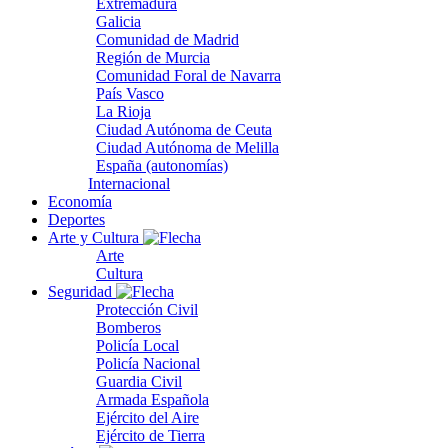
Extremadura
Galicia
Comunidad de Madrid
Región de Murcia
Comunidad Foral de Navarra
País Vasco
La Rioja
Ciudad Autónoma de Ceuta
Ciudad Autónoma de Melilla
España (autonomías)
Internacional
Economía
Deportes
Arte y Cultura
Arte
Cultura
Seguridad
Protección Civil
Bomberos
Policía Local
Policía Nacional
Guardia Civil
Armada Española
Ejército del Aire
Ejército de Tierra