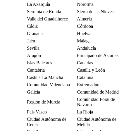
La Axarquía
Nororma
Serranía de Ronda
Sierra de las Nieves
Valle del Guadalhorce
Almería
Cádiz
Córdoba
Granada
Huelva
Jaén
Málaga
Sevilla
Andalucía
Aragón
Principado de Asturias
Islas Baleares
Canarias
Cantabria
Castilla y León
Castilla-La Mancha
Cataluña
Comunidad Valenciana
Extremadura
Galicia
Comunidad de Madrid
Comunidad Foral de
Región de Murcia
Navarra
País Vasco
La Rioja
Ciudad Autónoma de
Ciudad Autónoma de
Ceuta
Melilla