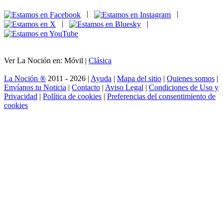
|
|
|
|
Ver La Noción en: Móvil |
Clásica
La Noción ®
2011 - 2026 |
Ayuda
|
Mapa del sitio
|
Quienes somos
|
Envíanos tu Noticia
|
Contacto
|
Aviso Legal
|
Condiciones de Uso y
Privacidad
|
Política de cookies
|
Preferencias del consentimiento de
cookies