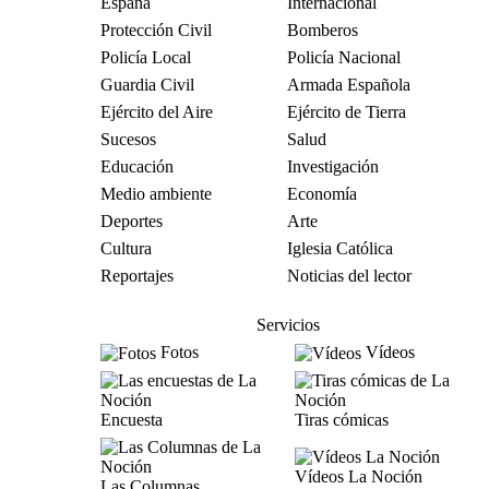
España
Internacional
Protección Civil
Bomberos
Policía Local
Policía Nacional
Guardia Civil
Armada Española
Ejército del Aire
Ejército de Tierra
Sucesos
Salud
Educación
Investigación
Medio ambiente
Economía
Deportes
Arte
Cultura
Iglesia Católica
Reportajes
Noticias del lector
Servicios
Fotos
Vídeos
Encuesta
Tiras cómicas
Vídeos La Noción
Las Columnas