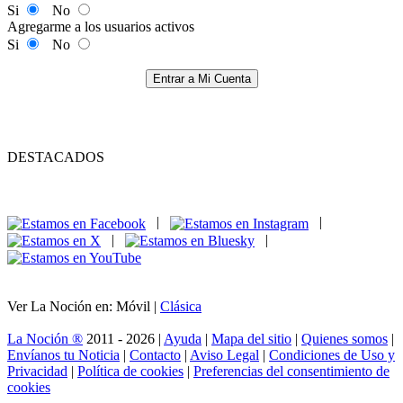
Si
No
Agregarme a los usuarios activos
Si
No
Entrar a Mi Cuenta
DESTACADOS
|
|
|
|
Ver La Noción en: Móvil |
Clásica
La Noción ®
2011 - 2026 |
Ayuda
|
Mapa del sitio
|
Quienes somos
|
Envíanos tu Noticia
|
Contacto
|
Aviso Legal
|
Condiciones de Uso y
Privacidad
|
Política de cookies
|
Preferencias del consentimiento de
cookies