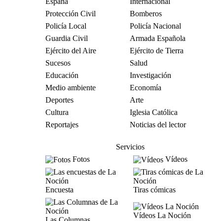
España
Internacional
Protección Civil
Bomberos
Policía Local
Policía Nacional
Guardia Civil
Armada Española
Ejército del Aire
Ejército de Tierra
Sucesos
Salud
Educación
Investigación
Medio ambiente
Economía
Deportes
Arte
Cultura
Iglesia Católica
Reportajes
Noticias del lector
Servicios
Fotos
Vídeos
Encuesta
Tiras cómicas
Vídeos La Noción
Las Columnas