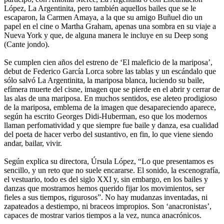
López, La Argentinita, pero también aquellos bailes que se le
escaparon, la Carmen Amaya, a la que su amigo Buñuel dio un
papel en el cine o Martha Graham, apenas una sombra en su viaje a
Nueva York y que, de alguna manera le incluye en su Deep song
(Cante jondo).
Se cumplen cien años del estreno de ‘El maleficio de la mariposa’,
debut de Federico García Lorca sobre las tablas y un escándalo que
sólo salvó La Argentinita, la mariposa blanca, luciendo su baile,
efímera muerte del cisne, imagen que se pierde en el abrir y cerrar de
las alas de una mariposa. En muchos sentidos, ese aleteo prodigioso
de la mariposa, emblema de la imagen que desapareciendo aparece,
según ha escrito Georges Didi-Huberman, eso que los modernos
llaman perfomatividad y que siempre fue baile y danza, esa cualidad
del poeta de hacer verbo del sustantivo, en fin, lo que viene siendo
andar, bailar, vivir.
Según explica su directora, Úrsula López, “Lo que presentamos es
sencillo, y un reto que no suele encararse. El sonido, la escenografía,
el vestuario, todo es del siglo XXI y, sin embargo, en los bailes y
danzas que mostramos hemos querido fijar los movimientos, ser
fieles a sus tiempos, rigurosos”. No hay mudanzas inventadas, ni
zapateados a destiempo, ni braceos impropios. Son ‘anacronistas’,
capaces de mostrar varios tiempos a la vez, nunca anacrónicos.