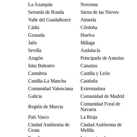
La Axarquía
Nororma
Serranía de Ronda
Sierra de las Nieves
Valle del Guadalhorce
Almería
Cádiz
Córdoba
Granada
Huelva
Jaén
Málaga
Sevilla
Andalucía
Aragón
Principado de Asturias
Islas Baleares
Canarias
Cantabria
Castilla y León
Castilla-La Mancha
Cataluña
Comunidad Valenciana
Extremadura
Galicia
Comunidad de Madrid
Comunidad Foral de
Región de Murcia
Navarra
País Vasco
La Rioja
Ciudad Autónoma de
Ciudad Autónoma de
Ceuta
Melilla