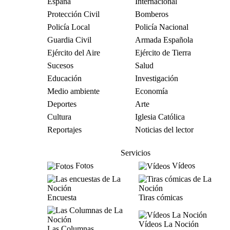
España
Internacional
Protección Civil
Bomberos
Policía Local
Policía Nacional
Guardia Civil
Armada Española
Ejército del Aire
Ejército de Tierra
Sucesos
Salud
Educación
Investigación
Medio ambiente
Economía
Deportes
Arte
Cultura
Iglesia Católica
Reportajes
Noticias del lector
Servicios
Fotos
Vídeos
Encuesta
Tiras cómicas
Vídeos La Noción
Las Columnas