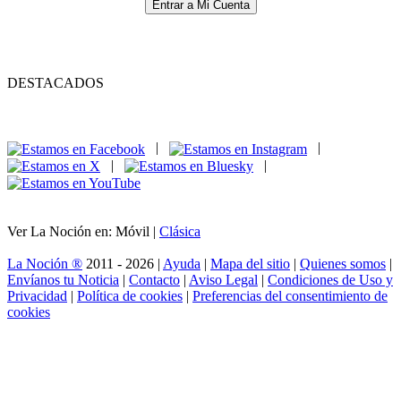
Entrar a Mi Cuenta
DESTACADOS
|
|
|
|
Ver La Noción en: Móvil |
Clásica
La Noción ®
2011 - 2026 |
Ayuda
|
Mapa del sitio
|
Quienes somos
|
Envíanos tu Noticia
|
Contacto
|
Aviso Legal
|
Condiciones de Uso y
Privacidad
|
Política de cookies
|
Preferencias del consentimiento de
cookies