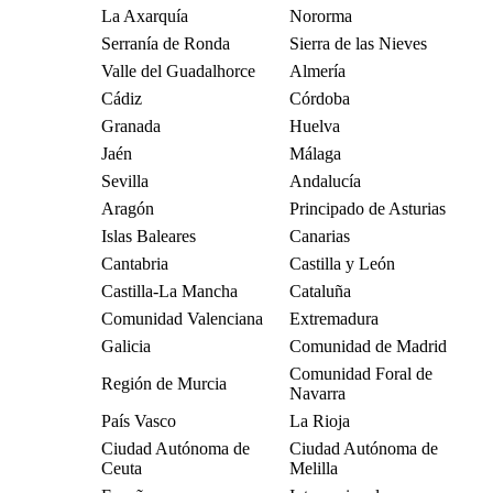
La Axarquía
Nororma
Serranía de Ronda
Sierra de las Nieves
Valle del Guadalhorce
Almería
Cádiz
Córdoba
Granada
Huelva
Jaén
Málaga
Sevilla
Andalucía
Aragón
Principado de Asturias
Islas Baleares
Canarias
Cantabria
Castilla y León
Castilla-La Mancha
Cataluña
Comunidad Valenciana
Extremadura
Galicia
Comunidad de Madrid
Comunidad Foral de
Región de Murcia
Navarra
País Vasco
La Rioja
Ciudad Autónoma de
Ciudad Autónoma de
Ceuta
Melilla