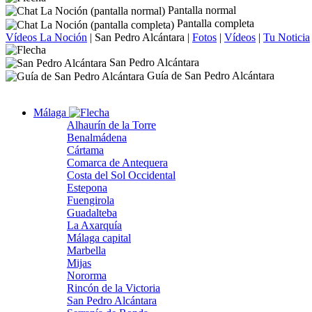
Pantalla normal
Pantalla completa
Vídeos La Noción
|
San Pedro Alcántara
|
Fotos
|
Vídeos
|
Tu Noticia
San Pedro Alcántara
Guía de San Pedro Alcántara
Málaga
Alhaurín de la Torre
Benalmádena
Cártama
Comarca de Antequera
Costa del Sol Occidental
Estepona
Fuengirola
Guadalteba
La Axarquía
Málaga capital
Marbella
Mijas
Nororma
Rincón de la Victoria
San Pedro Alcántara