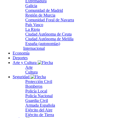
Extremadura
Galicia
Comunidad de Madrid
Región de Murcia
Comunidad Foral de Navarra
País Vasco
La Rioja
Ciudad Autónoma de Ceuta
Ciudad Autónoma de Melilla
España (autonomías)
Internacional
Economía
Deportes
Arte y Cultura
Arte
Cultura
Seguridad
Protección Civil
Bomberos
Policía Local
Policía Nacional
Guardia Civil
Armada Española
Ejército del Aire
Ejército de Tierra