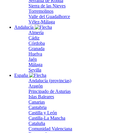
Serranía de Ronda
Sierra de las Nieves
Torremolinos
Valle del Guadalhorce
Vélez-Málaga
Andalucía
Almería
Cádiz
Córdoba
Granada
Huelva
Jaén
Málaga
Sevilla
España
Andalucía (provincias)
Aragón
Principado de Asturias
Islas Baleares
Canarias
Cantabria
Castilla y León
Castilla-La Mancha
Cataluña
Comunidad Valenciana