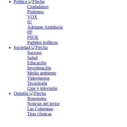
Política
Ciudadanos
Podemos
VOX
IU
Adelante Andalucía
PP
PSOE
Partidos políticos
Sociedad
Sucesos
Salud
Educación
Investigación
Medio ambiente
Videojuegos
Tecnología
Cine y televisión
Opinión
Reportajes
Noticias del lector
Las Columnas
Tiras cómicas