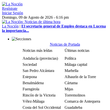
Regístrate
Iniciar Sesión
Domingo, 09 de Agosto de 2026 - 6:16 pm
La Noción
|
El secretario general de Empleo destaca en Lucena
la importancia...
Noticias de Portada
Noticias más leídas
Últimas noticias
Andalucía (provincias)
Política
Sociedad
Málaga capital
San Pedro Alcántara
Marbella
Estepona
Alhaurín de la Torre
Benalmádena
Cártama
Fuengirola
Mijas
Rincón de la Victoria
Torremolinos
Vélez-Málaga
Comarca de Antequera
Costa del Sol Occidental
Guadalteba