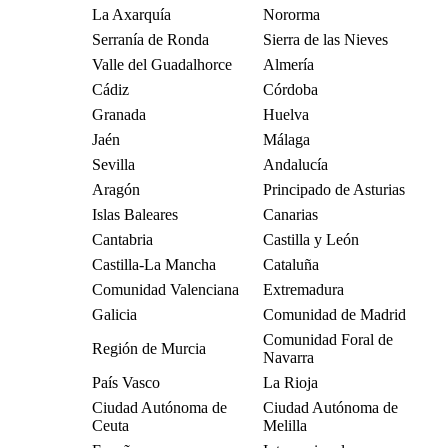
La Axarquía
Nororma
Serranía de Ronda
Sierra de las Nieves
Valle del Guadalhorce
Almería
Cádiz
Córdoba
Granada
Huelva
Jaén
Málaga
Sevilla
Andalucía
Aragón
Principado de Asturias
Islas Baleares
Canarias
Cantabria
Castilla y León
Castilla-La Mancha
Cataluña
Comunidad Valenciana
Extremadura
Galicia
Comunidad de Madrid
Comunidad Foral de
Región de Murcia
Navarra
País Vasco
La Rioja
Ciudad Autónoma de
Ciudad Autónoma de
Ceuta
Melilla