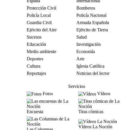
España
Internacional
Protección Civil
Bomberos
Policía Local
Policía Nacional
Guardia Civil
Armada Española
Ejército del Aire
Ejército de Tierra
Sucesos
Salud
Educación
Investigación
Medio ambiente
Economía
Deportes
Arte
Cultura
Iglesia Católica
Reportajes
Noticias del lector
Servicios
Fotos
Vídeos
Encuesta
Tiras cómicas
Vídeos La Noción
Las Columnas