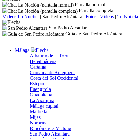
Pantalla normal
Pantalla completa
Vídeos La Noción
|
San Pedro Alcántara
|
Fotos
|
Vídeos
|
Tu Noticia
San Pedro Alcántara
Guía de San Pedro Alcántara
Málaga
Alhaurín de la Torre
Benalmádena
Cártama
Comarca de Antequera
Costa del Sol Occidental
Estepona
Fuengirola
Guadalteba
La Axarquía
Málaga capital
Marbella
Mijas
Nororma
Rincón de la Victoria
San Pedro Alcántara