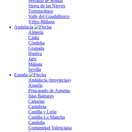
Serranía de Ronda
Sierra de las Nieves
Torremolinos
Valle del Guadalhorce
Vélez-Málaga
Andalucía
Almería
Cádiz
Córdoba
Granada
Huelva
Jaén
Málaga
Sevilla
España
Andalucía (provincias)
Aragón
Principado de Asturias
Islas Baleares
Canarias
Cantabria
Castilla y León
Castilla-La Mancha
Cataluña
Comunidad Valenciana