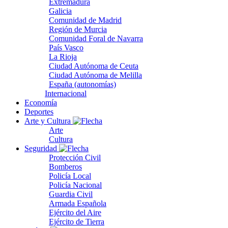
Extremadura
Galicia
Comunidad de Madrid
Región de Murcia
Comunidad Foral de Navarra
País Vasco
La Rioja
Ciudad Autónoma de Ceuta
Ciudad Autónoma de Melilla
España (autonomías)
Internacional
Economía
Deportes
Arte y Cultura
Arte
Cultura
Seguridad
Protección Civil
Bomberos
Policía Local
Policía Nacional
Guardia Civil
Armada Española
Ejército del Aire
Ejército de Tierra