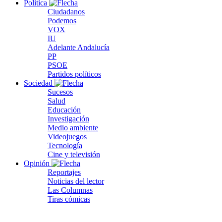
Política
Ciudadanos
Podemos
VOX
IU
Adelante Andalucía
PP
PSOE
Partidos políticos
Sociedad
Sucesos
Salud
Educación
Investigación
Medio ambiente
Videojuegos
Tecnología
Cine y televisión
Opinión
Reportajes
Noticias del lector
Las Columnas
Tiras cómicas