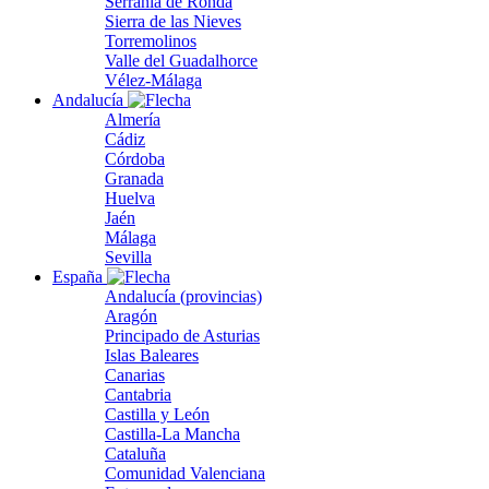
Serranía de Ronda
Sierra de las Nieves
Torremolinos
Valle del Guadalhorce
Vélez-Málaga
Andalucía
Almería
Cádiz
Córdoba
Granada
Huelva
Jaén
Málaga
Sevilla
España
Andalucía (provincias)
Aragón
Principado de Asturias
Islas Baleares
Canarias
Cantabria
Castilla y León
Castilla-La Mancha
Cataluña
Comunidad Valenciana