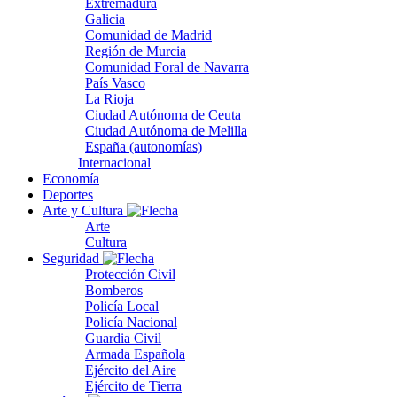
Extremadura
Galicia
Comunidad de Madrid
Región de Murcia
Comunidad Foral de Navarra
País Vasco
La Rioja
Ciudad Autónoma de Ceuta
Ciudad Autónoma de Melilla
España (autonomías)
Internacional
Economía
Deportes
Arte y Cultura
Arte
Cultura
Seguridad
Protección Civil
Bomberos
Policía Local
Policía Nacional
Guardia Civil
Armada Española
Ejército del Aire
Ejército de Tierra