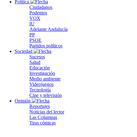
Política
Ciudadanos
Podemos
VOX
IU
Adelante Andalucía
PP
PSOE
Partidos políticos
Sociedad
Sucesos
Salud
Educación
Investigación
Medio ambiente
Videojuegos
Tecnología
Cine y televisión
Opinión
Reportajes
Noticias del lector
Las Columnas
Tiras cómicas