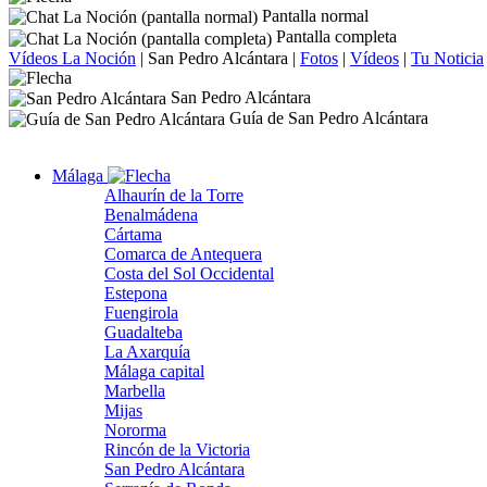
Pantalla normal
Pantalla completa
Vídeos La Noción
|
San Pedro Alcántara
|
Fotos
|
Vídeos
|
Tu Noticia
San Pedro Alcántara
Guía de San Pedro Alcántara
Málaga
Alhaurín de la Torre
Benalmádena
Cártama
Comarca de Antequera
Costa del Sol Occidental
Estepona
Fuengirola
Guadalteba
La Axarquía
Málaga capital
Marbella
Mijas
Nororma
Rincón de la Victoria
San Pedro Alcántara