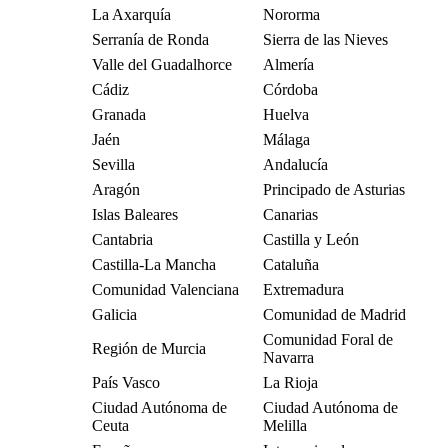
La Axarquía
Nororma
Serranía de Ronda
Sierra de las Nieves
Valle del Guadalhorce
Almería
Cádiz
Córdoba
Granada
Huelva
Jaén
Málaga
Sevilla
Andalucía
Aragón
Principado de Asturias
Islas Baleares
Canarias
Cantabria
Castilla y León
Castilla-La Mancha
Cataluña
Comunidad Valenciana
Extremadura
Galicia
Comunidad de Madrid
Comunidad Foral de
Región de Murcia
Navarra
País Vasco
La Rioja
Ciudad Autónoma de
Ciudad Autónoma de
Ceuta
Melilla