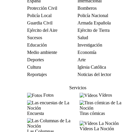
España
Internacional
Protección Civil
Bomberos
Policía Local
Policía Nacional
Guardia Civil
Armada Española
Ejército del Aire
Ejército de Tierra
Sucesos
Salud
Educación
Investigación
Medio ambiente
Economía
Deportes
Arte
Cultura
Iglesia Católica
Reportajes
Noticias del lector
Servicios
Fotos
Vídeos
Encuesta
Tiras cómicas
Vídeos La Noción
Las Columnas