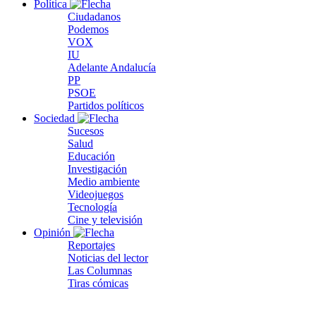
Política
Ciudadanos
Podemos
VOX
IU
Adelante Andalucía
PP
PSOE
Partidos políticos
Sociedad
Sucesos
Salud
Educación
Investigación
Medio ambiente
Videojuegos
Tecnología
Cine y televisión
Opinión
Reportajes
Noticias del lector
Las Columnas
Tiras cómicas