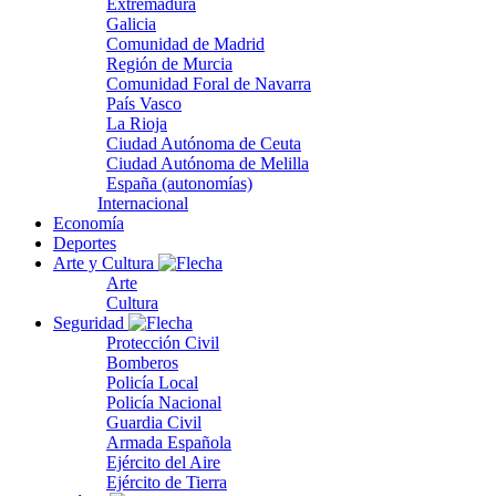
Extremadura
Galicia
Comunidad de Madrid
Región de Murcia
Comunidad Foral de Navarra
País Vasco
La Rioja
Ciudad Autónoma de Ceuta
Ciudad Autónoma de Melilla
España (autonomías)
Internacional
Economía
Deportes
Arte y Cultura
Arte
Cultura
Seguridad
Protección Civil
Bomberos
Policía Local
Policía Nacional
Guardia Civil
Armada Española
Ejército del Aire
Ejército de Tierra