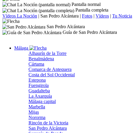
Pantalla normal
Pantalla completa
Vídeos La Noción
|
San Pedro Alcántara
|
Fotos
|
Vídeos
|
Tu Noticia
San Pedro Alcántara
Guía de San Pedro Alcántara
Málaga
Alhaurín de la Torre
Benalmádena
Cártama
Comarca de Antequera
Costa del Sol Occidental
Estepona
Fuengirola
Guadalteba
La Axarquía
Málaga capital
Marbella
Mijas
Nororma
Rincón de la Victoria
San Pedro Alcántara