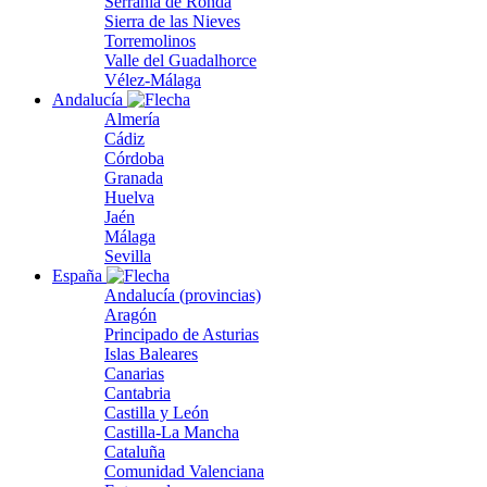
Serranía de Ronda
Sierra de las Nieves
Torremolinos
Valle del Guadalhorce
Vélez-Málaga
Andalucía
Almería
Cádiz
Córdoba
Granada
Huelva
Jaén
Málaga
Sevilla
España
Andalucía (provincias)
Aragón
Principado de Asturias
Islas Baleares
Canarias
Cantabria
Castilla y León
Castilla-La Mancha
Cataluña
Comunidad Valenciana