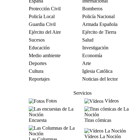
España
Internacional
Protección Civil
Bomberos
Policía Local
Policía Nacional
Guardia Civil
Armada Española
Ejército del Aire
Ejército de Tierra
Sucesos
Salud
Educación
Investigación
Medio ambiente
Economía
Deportes
Arte
Cultura
Iglesia Católica
Reportajes
Noticias del lector
Servicios
Fotos
Vídeos
Encuesta
Tiras cómicas
Vídeos La Noción
Las Columnas