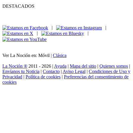
DESTACADOS
|
|
|
|
Ver La Noción en: Móvil |
Clásica
La Noción ®
2011 - 2026 |
Ayuda
|
Mapa del sitio
|
Quienes somos
|
Envíanos tu Noticia
|
Contacto
|
Aviso Legal
|
Condiciones de Uso y
Privacidad
|
Política de cookies
|
Preferencias del consentimiento de
cookies