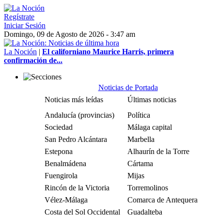
Regístrate
Iniciar Sesión
Domingo, 09 de Agosto de 2026 - 3:47 am
La Noción
|
El californiano Maurice Harris, primera
confirmación de...
Noticias de Portada
Noticias más leídas
Últimas noticias
Andalucía (provincias)
Política
Sociedad
Málaga capital
San Pedro Alcántara
Marbella
Estepona
Alhaurín de la Torre
Benalmádena
Cártama
Fuengirola
Mijas
Rincón de la Victoria
Torremolinos
Vélez-Málaga
Comarca de Antequera
Costa del Sol Occidental
Guadalteba