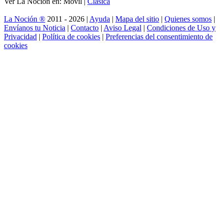
Ver La Noción en: Móvil |
Clásica
La Noción ®
2011 - 2026 |
Ayuda
|
Mapa del sitio
|
Quienes somos
|
Envíanos tu Noticia
|
Contacto
|
Aviso Legal
|
Condiciones de Uso y
Privacidad
|
Política de cookies
|
Preferencias del consentimiento de
cookies