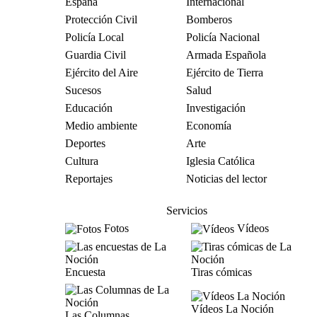
España
Internacional
Protección Civil
Bomberos
Policía Local
Policía Nacional
Guardia Civil
Armada Española
Ejército del Aire
Ejército de Tierra
Sucesos
Salud
Educación
Investigación
Medio ambiente
Economía
Deportes
Arte
Cultura
Iglesia Católica
Reportajes
Noticias del lector
Servicios
Fotos
Vídeos
Encuesta
Tiras cómicas
Vídeos La Noción
Las Columnas