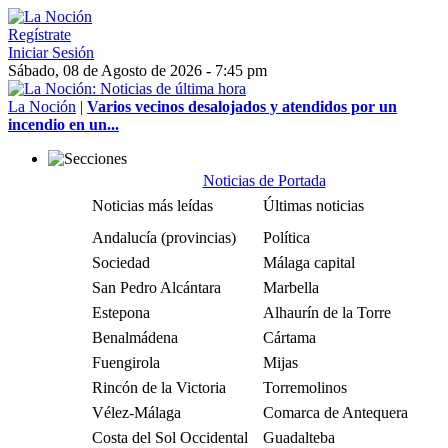
Regístrate
Iniciar Sesión
Sábado, 08 de Agosto de 2026 - 7:45 pm
La Noción
|
Varios vecinos desalojados y atendidos por un
incendio en un...
Noticias de Portada
Noticias más leídas
Últimas noticias
Andalucía (provincias)
Política
Sociedad
Málaga capital
San Pedro Alcántara
Marbella
Estepona
Alhaurín de la Torre
Benalmádena
Cártama
Fuengirola
Mijas
Rincón de la Victoria
Torremolinos
Vélez-Málaga
Comarca de Antequera
Costa del Sol Occidental
Guadalteba