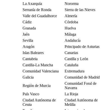
La Axarquía
Nororma
Serranía de Ronda
Sierra de las Nieves
Valle del Guadalhorce
Almería
Cádiz
Córdoba
Granada
Huelva
Jaén
Málaga
Sevilla
Andalucía
Aragón
Principado de Asturias
Islas Baleares
Canarias
Cantabria
Castilla y León
Castilla-La Mancha
Cataluña
Comunidad Valenciana
Extremadura
Galicia
Comunidad de Madrid
Comunidad Foral de
Región de Murcia
Navarra
País Vasco
La Rioja
Ciudad Autónoma de
Ciudad Autónoma de
Ceuta
Melilla