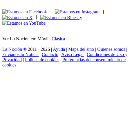
|
|
|
|
Ver La Noción en: Móvil |
Clásica
La Noción ®
2011 - 2026 |
Ayuda
|
Mapa del sitio
|
Quienes somos
|
Envíanos tu Noticia
|
Contacto
|
Aviso Legal
|
Condiciones de Uso y
Privacidad
|
Política de cookies
|
Preferencias del consentimiento de
cookies