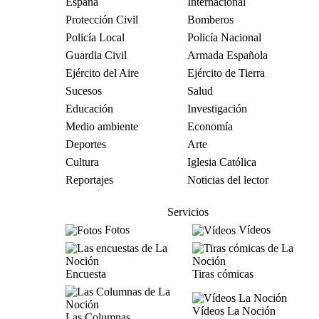
España
Internacional
Protección Civil
Bomberos
Policía Local
Policía Nacional
Guardia Civil
Armada Española
Ejército del Aire
Ejército de Tierra
Sucesos
Salud
Educación
Investigación
Medio ambiente
Economía
Deportes
Arte
Cultura
Iglesia Católica
Reportajes
Noticias del lector
Servicios
Fotos
Vídeos
Encuesta
Tiras cómicas
Vídeos La Noción
Las Columnas