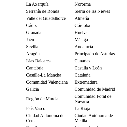
La Axarquía
Nororma
Serranía de Ronda
Sierra de las Nieves
Valle del Guadalhorce
Almería
Cádiz
Córdoba
Granada
Huelva
Jaén
Málaga
Sevilla
Andalucía
Aragón
Principado de Asturias
Islas Baleares
Canarias
Cantabria
Castilla y León
Castilla-La Mancha
Cataluña
Comunidad Valenciana
Extremadura
Galicia
Comunidad de Madrid
Comunidad Foral de
Región de Murcia
Navarra
País Vasco
La Rioja
Ciudad Autónoma de
Ciudad Autónoma de
Ceuta
Melilla