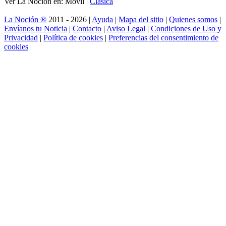
Ver La Noción en: Móvil |
Clásica
La Noción ®
2011 - 2026 |
Ayuda
|
Mapa del sitio
|
Quienes somos
|
Envíanos tu Noticia
|
Contacto
|
Aviso Legal
|
Condiciones de Uso y
Privacidad
|
Política de cookies
|
Preferencias del consentimiento de
cookies