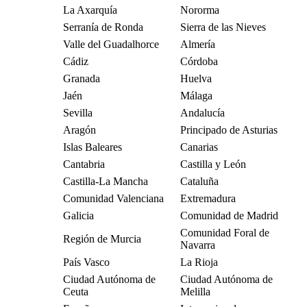
La Axarquía
Nororma
Serranía de Ronda
Sierra de las Nieves
Valle del Guadalhorce
Almería
Cádiz
Córdoba
Granada
Huelva
Jaén
Málaga
Sevilla
Andalucía
Aragón
Principado de Asturias
Islas Baleares
Canarias
Cantabria
Castilla y León
Castilla-La Mancha
Cataluña
Comunidad Valenciana
Extremadura
Galicia
Comunidad de Madrid
Comunidad Foral de
Región de Murcia
Navarra
País Vasco
La Rioja
Ciudad Autónoma de
Ciudad Autónoma de
Ceuta
Melilla