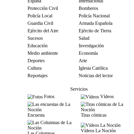
España
Internacional
Protección Civil
Bomberos
Policía Local
Policía Nacional
Guardia Civil
Armada Española
Ejército del Aire
Ejército de Tierra
Sucesos
Salud
Educación
Investigación
Medio ambiente
Economía
Deportes
Arte
Cultura
Iglesia Católica
Reportajes
Noticias del lector
Servicios
Fotos
Vídeos
Encuesta
Tiras cómicas
Vídeos La Noción
Las Columnas