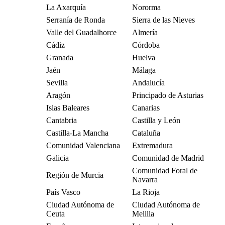
La Axarquía
Nororma
Serranía de Ronda
Sierra de las Nieves
Valle del Guadalhorce
Almería
Cádiz
Córdoba
Granada
Huelva
Jaén
Málaga
Sevilla
Andalucía
Aragón
Principado de Asturias
Islas Baleares
Canarias
Cantabria
Castilla y León
Castilla-La Mancha
Cataluña
Comunidad Valenciana
Extremadura
Galicia
Comunidad de Madrid
Comunidad Foral de
Región de Murcia
Navarra
País Vasco
La Rioja
Ciudad Autónoma de
Ciudad Autónoma de
Ceuta
Melilla