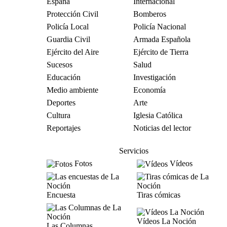
España
Internacional
Protección Civil
Bomberos
Policía Local
Policía Nacional
Guardia Civil
Armada Española
Ejército del Aire
Ejército de Tierra
Sucesos
Salud
Educación
Investigación
Medio ambiente
Economía
Deportes
Arte
Cultura
Iglesia Católica
Reportajes
Noticias del lector
Servicios
Fotos
Vídeos
Encuesta
Tiras cómicas
Vídeos La Noción
Las Columnas