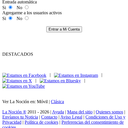
Entrada automática
Si
No
Agregarme a los usuarios activos
Si
No
Entrar a Mi Cuenta
DESTACADOS
|
|
|
|
Ver La Noción en: Móvil |
Clásica
La Noción ®
2011 - 2026 |
Ayuda
|
Mapa del sitio
|
Quienes somos
|
Envíanos tu Noticia
|
Contacto
|
Aviso Legal
|
Condiciones de Uso y
Privacidad
|
Política de cookies
|
Preferencias del consentimiento de
cookies