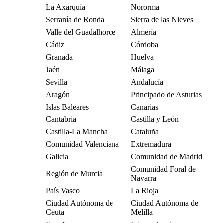
La Axarquía
Nororma
Serranía de Ronda
Sierra de las Nieves
Valle del Guadalhorce
Almería
Cádiz
Córdoba
Granada
Huelva
Jaén
Málaga
Sevilla
Andalucía
Aragón
Principado de Asturias
Islas Baleares
Canarias
Cantabria
Castilla y León
Castilla-La Mancha
Cataluña
Comunidad Valenciana
Extremadura
Galicia
Comunidad de Madrid
Comunidad Foral de
Región de Murcia
Navarra
País Vasco
La Rioja
Ciudad Autónoma de
Ciudad Autónoma de
Ceuta
Melilla