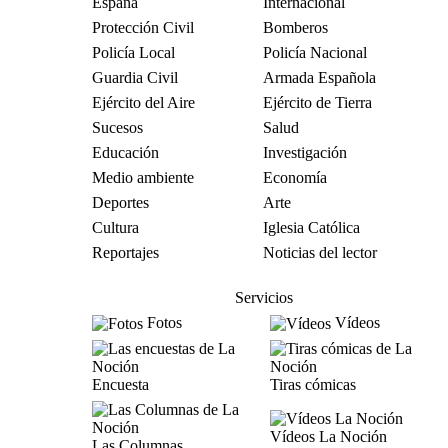
España
Internacional
Protección Civil
Bomberos
Policía Local
Policía Nacional
Guardia Civil
Armada Española
Ejército del Aire
Ejército de Tierra
Sucesos
Salud
Educación
Investigación
Medio ambiente
Economía
Deportes
Arte
Cultura
Iglesia Católica
Reportajes
Noticias del lector
Servicios
Fotos
Vídeos
Encuesta
Tiras cómicas
Vídeos La Noción
Las Columnas