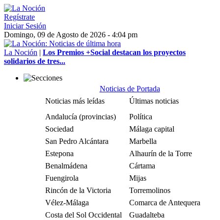
Regístrate
Iniciar Sesión
Domingo, 09 de Agosto de 2026 - 4:04 pm
La Noción
|
Los Premios +Social destacan los proyectos
solidarios de tres...
Noticias de Portada
Noticias más leídas
Últimas noticias
Andalucía (provincias)
Política
Sociedad
Málaga capital
San Pedro Alcántara
Marbella
Estepona
Alhaurín de la Torre
Benalmádena
Cártama
Fuengirola
Mijas
Rincón de la Victoria
Torremolinos
Vélez-Málaga
Comarca de Antequera
Costa del Sol Occidental
Guadalteba