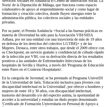
Servicios Sociales en Andalucía el Centro de Innovación Social 'La
Noria' de la Diputación de Málaga, que funciona como espacio
colaborativo de apoyo al emprendimiento social y como lugar de
formación y creación colectiva, donde fluyen sinergias entre la
administración pública, los colectivos sociales y las entidades
privadas.
Por su parte, el Premio Andalucía +Social a las buenas prácticas en
materia de Diversidad ha sido para la Asociación VIH/SIDA
Adhara, por ser una entidad con una trayectoria de más de 19 años
en defensa de los derechos del colectivo LGTBIQ+ y de las
Mujeres. Destaca, entre otros trabajos, que desde el 2009 ofrece con
su Checkpoint, un servicio gratuito y confidencial de cribado rápido
de la infección por VIH, con su derivación directa de los resultados
positivos a las unidades de Enfermedades Infecciosas de los
hospitales de Sevilla y Huelva, a través del 'Programa de Educación
entre Pares en el Contexto Hospitalario'.
En la categoría de Juventud, se ha premiado al Programa UniverDI
de la Universidad de Jaén, 'Educación inclusiva para jóvenes con
discapacidad intelectual en la Universidad', por ofrecer a hombres y
mujeres de entre 18 y 30 años, con discapacidad intelectual,
trastorno del desarrollo y/o del espectro autista, la oportunidad de
acceder a la universidad y estudiar un título propio denominado
'Certificado de Formación Universitaria en Personal de Apoyo a