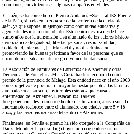
soluciones, convirtiendo así algunas campañas en virales.
En Jaén, se ha concedido el Premio Andalucía+Social al IES Fuente
de la Peña, situado en la zona sur de la periferia de la ciudad de
Jaén, ya que supone un ejemplo como comunidad educativa y
agente de desarrollo comunitario. Este centro destaca desde hace
varios años por la transmisión a su alumnado de los valores básicos
democráticos de igualdad, libertad personal, responsabilidad,
solidaridad, tolerancia, justicia social y no discriminación,
promoviendo las buenas prácticas a favor de las personas que se
encuentran en situación de riesgo o vulnerabilidad social.
La Asociación de Familiares de Enfermos de Alzheimer y otras
Demencias de Fuengirola-Mijas Costa ha sido reconocida con el
premio de la provincia de Málaga. Esta entidad nace en el año 2003
con el objetivo de procurar el mayor bienestar posible a las familias
que padecen en su seno, los terribles estragos que causa la
enfermedad del Alzheimer. Destacan los 'Talleres
Intergeneracionales', como medio de sensibilización, apoyo social e
intercambio recíproco entre el alumnado, con edades entre 5 y 18
años, y las personas usuarias del centro de Alzheimer.
Finalmente, en Sevilla el premio ha sido otorgado a la Compañía de
Danza Mobile S.L. por su larga trayectoria erigiéndose como
referente en su Centro de Creación por la unión entre el mundo de