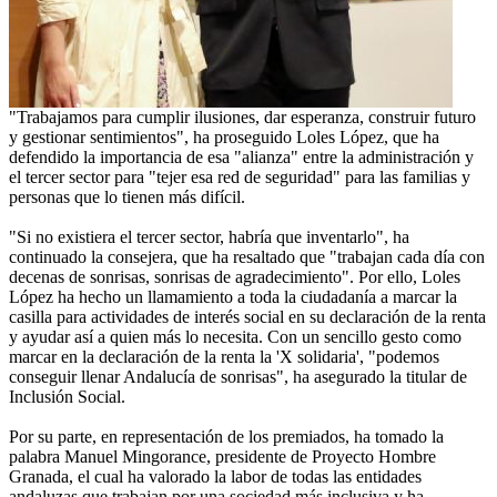
"Trabajamos para cumplir ilusiones, dar esperanza, construir futuro
y gestionar sentimientos", ha proseguido Loles López, que ha
defendido la importancia de esa "alianza" entre la administración y
el tercer sector para "tejer esa red de seguridad" para las familias y
personas que lo tienen más difícil.
"Si no existiera el tercer sector, habría que inventarlo", ha
continuado la consejera, que ha resaltado que "trabajan cada día con
decenas de sonrisas, sonrisas de agradecimiento". Por ello, Loles
López ha hecho un llamamiento a toda la ciudadanía a marcar la
casilla para actividades de interés social en su declaración de la renta
y ayudar así a quien más lo necesita. Con un sencillo gesto como
marcar en la declaración de la renta la 'X solidaria', "podemos
conseguir llenar Andalucía de sonrisas", ha asegurado la titular de
Inclusión Social.
Por su parte, en representación de los premiados, ha tomado la
palabra Manuel Mingorance, presidente de Proyecto Hombre
Granada, el cual ha valorado la labor de todas las entidades
andaluzas que trabajan por una sociedad más inclusiva y ha