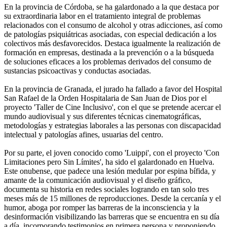
En la provincia de Córdoba, se ha galardonado a la que destaca por
su extraordinaria labor en el tratamiento integral de problemas
relacionados con el consumo de alcohol y otras adicciones, así como
de patologías psiquiátricas asociadas, con especial dedicación a los
colectivos más desfavorecidos. Destaca igualmente la realización de
formación en empresas, destinada a la prevención o a la búsqueda
de soluciones eficaces a los problemas derivados del consumo de
sustancias psicoactivas y conductas asociadas.
En la provincia de Granada, el jurado ha fallado a favor del Hospital
San Rafael de la Orden Hospitalaria de San Juan de Dios por el
proyecto 'Taller de Cine Inclusivo', con el que se pretende acercar el
mundo audiovisual y sus diferentes técnicas cinematográficas,
metodologías y estrategias laborales a las personas con discapacidad
intelectual y patologías afines, usuarias del centro.
Por su parte, el joven conocido como 'Luippi', con el proyecto 'Con
Limitaciones pero Sin Límites', ha sido el galardonado en Huelva.
Este onubense, que padece una lesión medular por espina bífida, y
amante de la comunicación audiovisual y el diseño gráfico,
documenta su historia en redes sociales logrando en tan solo tres
meses más de 15 millones de reproducciones. Desde la cercanía y el
humor, aboga por romper las barreras de la inconsciencia y la
desinformación visibilizando las barreras que se encuentra en su día
a día, incorporando testimonios en primera persona y proponiendo