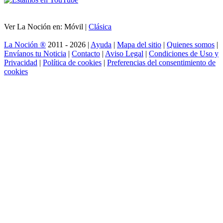
Ver La Noción en: Móvil |
Clásica
La Noción ®
2011 - 2026 |
Ayuda
|
Mapa del sitio
|
Quienes somos
|
Envíanos tu Noticia
|
Contacto
|
Aviso Legal
|
Condiciones de Uso y
Privacidad
|
Política de cookies
|
Preferencias del consentimiento de
cookies