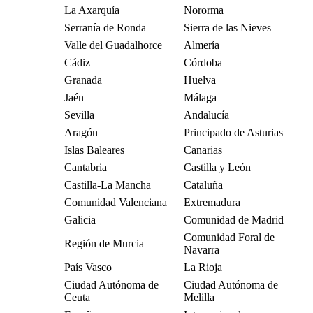
La Axarquía
Nororma
Serranía de Ronda
Sierra de las Nieves
Valle del Guadalhorce
Almería
Cádiz
Córdoba
Granada
Huelva
Jaén
Málaga
Sevilla
Andalucía
Aragón
Principado de Asturias
Islas Baleares
Canarias
Cantabria
Castilla y León
Castilla-La Mancha
Cataluña
Comunidad Valenciana
Extremadura
Galicia
Comunidad de Madrid
Comunidad Foral de
Región de Murcia
Navarra
País Vasco
La Rioja
Ciudad Autónoma de
Ciudad Autónoma de
Ceuta
Melilla