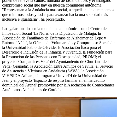
ponen de relieve la calidez humana de los andaluces y el arraigado
compromiso social que hay en nuestra comunidad autónoma.
"Representan a la Andalucía más social, a aquella en la que tenemos
que mirarnos todos y todas para avanzar hacia una sociedad más
inclusiva e igualitaria", ha proseguido.
Los galardonados en la modalidad autonómica son el Centro de
Innovación Social 'La Noria' de la Diputación de Málaga, la
Asociación de Familiares de Enfermos de Alzheimer de Lepe y
Entorno 'Afale', la Oficina de Voluntariado y Compromiso Social de
la Universidad Pablo de Olavide, la Asociación Ítaca para el
Desarrollo e Inclusión de la Infancia y Juventud, la Fundación para
la Promoción de las Personas con Discapacidad, PROMI; el
proyecto 'Compartir es Vida' del Ayuntamiento de Churriana de la
Vega (Granada), la Asociación Entre Amigos de Sevilla, el Servicio
de Asistencia a Víctimas en Andalucía (SAVA), la Asociación
VIH/SIDA Adhara; el programa UniverDI de la Universidad de
Jaén y el proyecto 'Espacio de respiro familiar en el mercadillo
dominical del Arenal' promovido por la Asociación de Comerciantes
Autónomos Ambulantes de Córdoba.