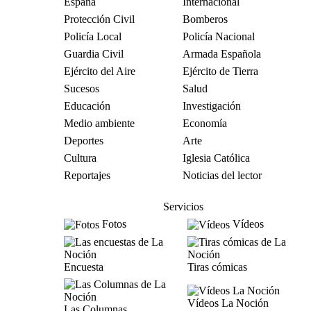
España
Internacional
Protección Civil
Bomberos
Policía Local
Policía Nacional
Guardia Civil
Armada Española
Ejército del Aire
Ejército de Tierra
Sucesos
Salud
Educación
Investigación
Medio ambiente
Economía
Deportes
Arte
Cultura
Iglesia Católica
Reportajes
Noticias del lector
Servicios
Fotos
Vídeos
Encuesta
Tiras cómicas
Vídeos La Noción
Las Columnas