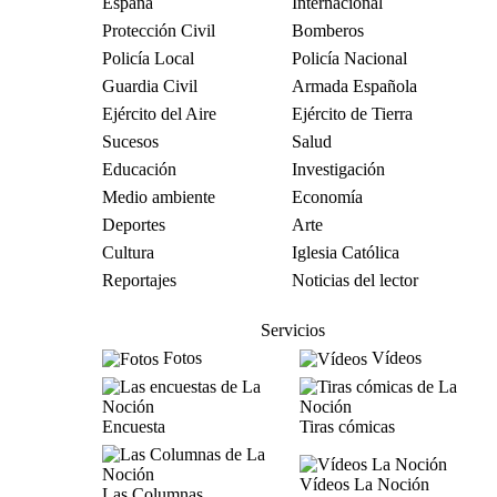
España
Internacional
Protección Civil
Bomberos
Policía Local
Policía Nacional
Guardia Civil
Armada Española
Ejército del Aire
Ejército de Tierra
Sucesos
Salud
Educación
Investigación
Medio ambiente
Economía
Deportes
Arte
Cultura
Iglesia Católica
Reportajes
Noticias del lector
Servicios
Fotos
Vídeos
Encuesta
Tiras cómicas
Vídeos La Noción
Las Columnas