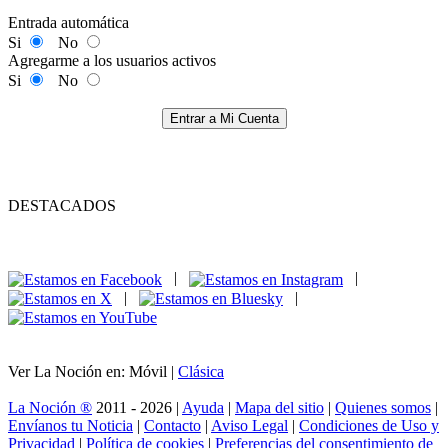
Entrada automática
Si
No
Agregarme a los usuarios activos
Si
No
Entrar a Mi Cuenta
DESTACADOS
|
|
|
|
Ver La Noción en: Móvil |
Clásica
La Noción ®
2011 - 2026 |
Ayuda
|
Mapa del sitio
|
Quienes somos
|
Envíanos tu Noticia
|
Contacto
|
Aviso Legal
|
Condiciones de Uso y
Privacidad
|
Política de cookies
|
Preferencias del consentimiento de