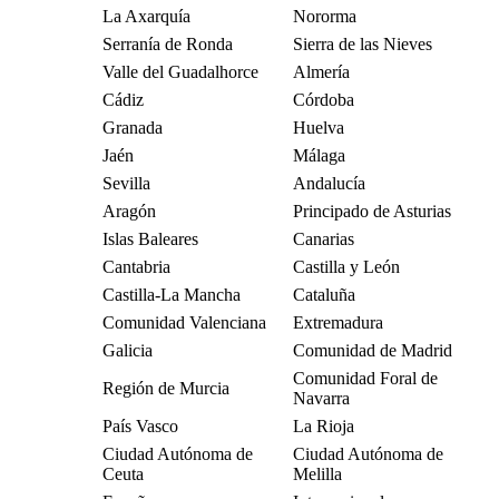
La Axarquía
Nororma
Serranía de Ronda
Sierra de las Nieves
Valle del Guadalhorce
Almería
Cádiz
Córdoba
Granada
Huelva
Jaén
Málaga
Sevilla
Andalucía
Aragón
Principado de Asturias
Islas Baleares
Canarias
Cantabria
Castilla y León
Castilla-La Mancha
Cataluña
Comunidad Valenciana
Extremadura
Galicia
Comunidad de Madrid
Comunidad Foral de
Región de Murcia
Navarra
País Vasco
La Rioja
Ciudad Autónoma de
Ciudad Autónoma de
Ceuta
Melilla