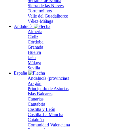
Serranía de Ronda
Sierra de las Nieves
Torremolinos
Valle del Guadalhorce
Vélez-Málaga
Andalucía
Almería
Cádiz
Córdoba
Granada
Huelva
Jaén
Málaga
Sevilla
España
Andalucía (provincias)
Aragón
Principado de Asturias
Islas Baleares
Canarias
Cantabria
Castilla y León
Castilla-La Mancha
Cataluña
Comunidad Valenciana