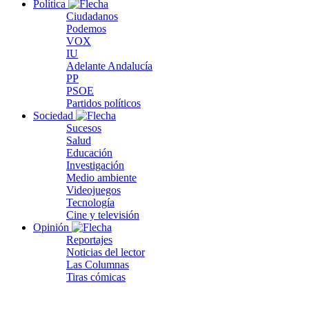
Política
Ciudadanos
Podemos
VOX
IU
Adelante Andalucía
PP
PSOE
Partidos políticos
Sociedad
Sucesos
Salud
Educación
Investigación
Medio ambiente
Videojuegos
Tecnología
Cine y televisión
Opinión
Reportajes
Noticias del lector
Las Columnas
Tiras cómicas