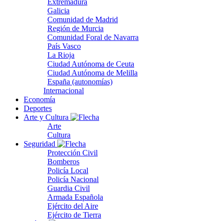
Extremadura
Galicia
Comunidad de Madrid
Región de Murcia
Comunidad Foral de Navarra
País Vasco
La Rioja
Ciudad Autónoma de Ceuta
Ciudad Autónoma de Melilla
España (autonomías)
Internacional
Economía
Deportes
Arte y Cultura
Arte
Cultura
Seguridad
Protección Civil
Bomberos
Policía Local
Policía Nacional
Guardia Civil
Armada Española
Ejército del Aire
Ejército de Tierra