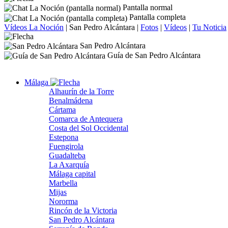
Pantalla normal
Pantalla completa
Vídeos La Noción
|
San Pedro Alcántara
|
Fotos
|
Vídeos
|
Tu Noticia
San Pedro Alcántara
Guía de San Pedro Alcántara
Málaga
Alhaurín de la Torre
Benalmádena
Cártama
Comarca de Antequera
Costa del Sol Occidental
Estepona
Fuengirola
Guadalteba
La Axarquía
Málaga capital
Marbella
Mijas
Nororma
Rincón de la Victoria
San Pedro Alcántara