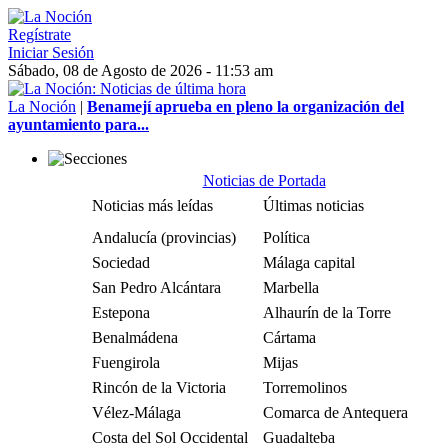
Regístrate
Iniciar Sesión
Sábado, 08 de Agosto de 2026 - 11:53 am
La Noción
|
Benamejí aprueba en pleno la organización del
ayuntamiento para...
Noticias de Portada
Noticias más leídas
Últimas noticias
Andalucía (provincias)
Política
Sociedad
Málaga capital
San Pedro Alcántara
Marbella
Estepona
Alhaurín de la Torre
Benalmádena
Cártama
Fuengirola
Mijas
Rincón de la Victoria
Torremolinos
Vélez-Málaga
Comarca de Antequera
Costa del Sol Occidental
Guadalteba