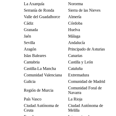
La Axarquía
Nororma
Serranía de Ronda
Sierra de las Nieves
Valle del Guadalhorce
Almería
Cádiz
Córdoba
Granada
Huelva
Jaén
Málaga
Sevilla
Andalucía
Aragón
Principado de Asturias
Islas Baleares
Canarias
Cantabria
Castilla y León
Castilla-La Mancha
Cataluña
Comunidad Valenciana
Extremadura
Galicia
Comunidad de Madrid
Comunidad Foral de
Región de Murcia
Navarra
País Vasco
La Rioja
Ciudad Autónoma de
Ciudad Autónoma de
Ceuta
Melilla