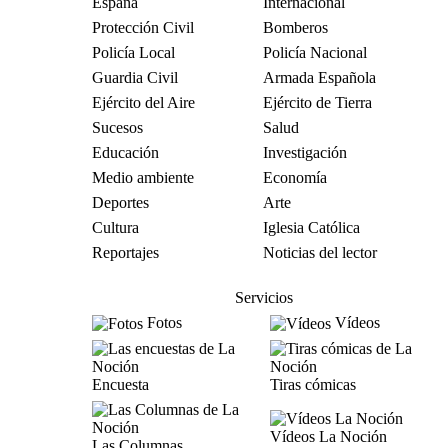
España
Internacional
Protección Civil
Bomberos
Policía Local
Policía Nacional
Guardia Civil
Armada Española
Ejército del Aire
Ejército de Tierra
Sucesos
Salud
Educación
Investigación
Medio ambiente
Economía
Deportes
Arte
Cultura
Iglesia Católica
Reportajes
Noticias del lector
Servicios
Fotos
Vídeos
Encuesta
Tiras cómicas
Vídeos La Noción
Las Columnas