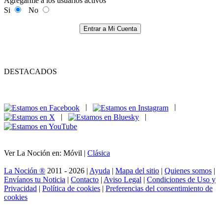
Agregarme a los usuarios activos
Si
No
Entrar a Mi Cuenta
DESTACADOS
|
|
|
|
Ver La Noción en: Móvil |
Clásica
La Noción ®
2011 - 2026 |
Ayuda
|
Mapa del sitio
|
Quienes somos
|
Envíanos tu Noticia
|
Contacto
|
Aviso Legal
|
Condiciones de Uso y
Privacidad
|
Política de cookies
|
Preferencias del consentimiento de
cookies