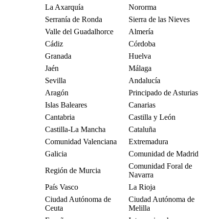
La Axarquía
Nororma
Serranía de Ronda
Sierra de las Nieves
Valle del Guadalhorce
Almería
Cádiz
Córdoba
Granada
Huelva
Jaén
Málaga
Sevilla
Andalucía
Aragón
Principado de Asturias
Islas Baleares
Canarias
Cantabria
Castilla y León
Castilla-La Mancha
Cataluña
Comunidad Valenciana
Extremadura
Galicia
Comunidad de Madrid
Comunidad Foral de
Región de Murcia
Navarra
País Vasco
La Rioja
Ciudad Autónoma de
Ciudad Autónoma de
Ceuta
Melilla