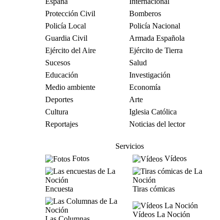
España
Internacional
Protección Civil
Bomberos
Policía Local
Policía Nacional
Guardia Civil
Armada Española
Ejército del Aire
Ejército de Tierra
Sucesos
Salud
Educación
Investigación
Medio ambiente
Economía
Deportes
Arte
Cultura
Iglesia Católica
Reportajes
Noticias del lector
Servicios
Fotos
Vídeos
Encuesta
Tiras cómicas
Vídeos La Noción
Las Columnas