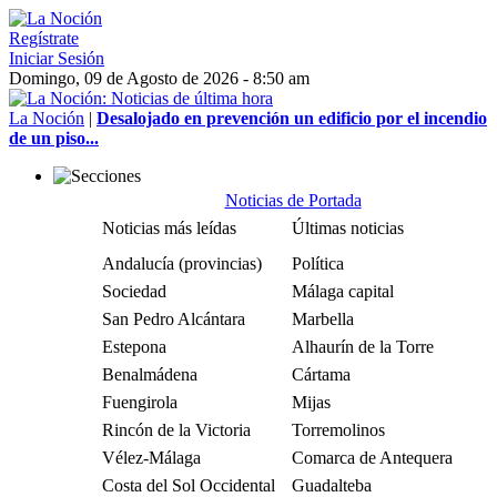
Regístrate
Iniciar Sesión
Domingo, 09 de Agosto de 2026 - 8:50 am
La Noción
|
Desalojado en prevención un edificio por el incendio
de un piso...
Noticias de Portada
Noticias más leídas
Últimas noticias
Andalucía (provincias)
Política
Sociedad
Málaga capital
San Pedro Alcántara
Marbella
Estepona
Alhaurín de la Torre
Benalmádena
Cártama
Fuengirola
Mijas
Rincón de la Victoria
Torremolinos
Vélez-Málaga
Comarca de Antequera
Costa del Sol Occidental
Guadalteba