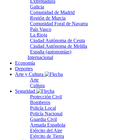
Extremadura
Galicia
Comunidad de Madrid
Región de Murcia
Comunidad Foral de Navarra
País Vasco
La Rioja
Ciudad Autónoma de Ceuta
Ciudad Autónoma de Melilla
España (autonomías)
Internacional
Economía
Deportes
Arte y Cultura
Arte
Cultura
Seguridad
Protección Civil
Bomberos
Policía Local
Policía Nacional
Guardia Civil
Armada Española
Ejército del Aire
Ejército de Tierra