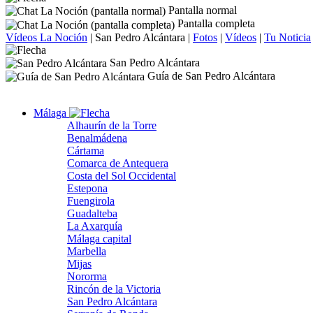
Pantalla normal
Pantalla completa
Vídeos La Noción
|
San Pedro Alcántara
|
Fotos
|
Vídeos
|
Tu Noticia
San Pedro Alcántara
Guía de San Pedro Alcántara
Málaga
Alhaurín de la Torre
Benalmádena
Cártama
Comarca de Antequera
Costa del Sol Occidental
Estepona
Fuengirola
Guadalteba
La Axarquía
Málaga capital
Marbella
Mijas
Nororma
Rincón de la Victoria
San Pedro Alcántara