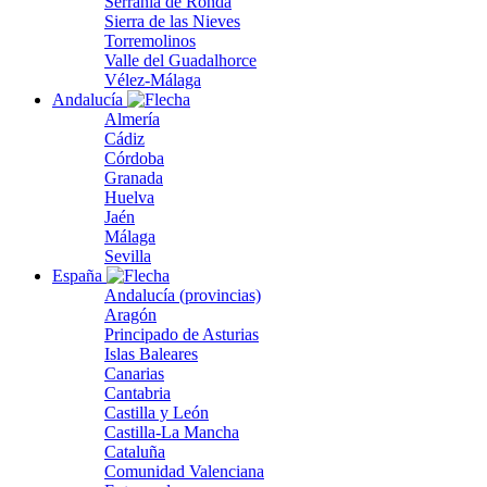
Serranía de Ronda
Sierra de las Nieves
Torremolinos
Valle del Guadalhorce
Vélez-Málaga
Andalucía
Almería
Cádiz
Córdoba
Granada
Huelva
Jaén
Málaga
Sevilla
España
Andalucía (provincias)
Aragón
Principado de Asturias
Islas Baleares
Canarias
Cantabria
Castilla y León
Castilla-La Mancha
Cataluña
Comunidad Valenciana