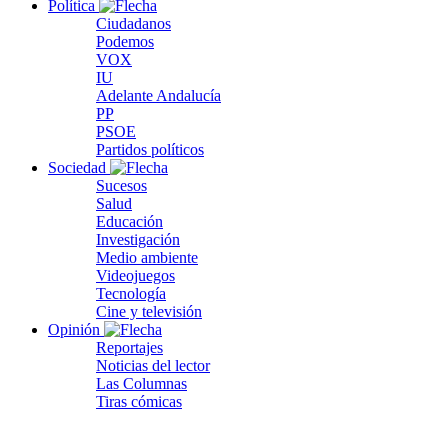
Política
Ciudadanos
Podemos
VOX
IU
Adelante Andalucía
PP
PSOE
Partidos políticos
Sociedad
Sucesos
Salud
Educación
Investigación
Medio ambiente
Videojuegos
Tecnología
Cine y televisión
Opinión
Reportajes
Noticias del lector
Las Columnas
Tiras cómicas