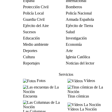
España
Internacional
Protección Civil
Bomberos
Policía Local
Policía Nacional
Guardia Civil
Armada Española
Ejército del Aire
Ejército de Tierra
Sucesos
Salud
Educación
Investigación
Medio ambiente
Economía
Deportes
Arte
Cultura
Iglesia Católica
Reportajes
Noticias del lector
Servicios
Fotos
Vídeos
Encuesta
Tiras cómicas
Vídeos La Noción
Las Columnas