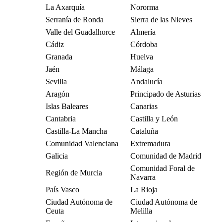
La Axarquía
Nororma
Serranía de Ronda
Sierra de las Nieves
Valle del Guadalhorce
Almería
Cádiz
Córdoba
Granada
Huelva
Jaén
Málaga
Sevilla
Andalucía
Aragón
Principado de Asturias
Islas Baleares
Canarias
Cantabria
Castilla y León
Castilla-La Mancha
Cataluña
Comunidad Valenciana
Extremadura
Galicia
Comunidad de Madrid
Comunidad Foral de
Región de Murcia
Navarra
País Vasco
La Rioja
Ciudad Autónoma de
Ciudad Autónoma de
Ceuta
Melilla