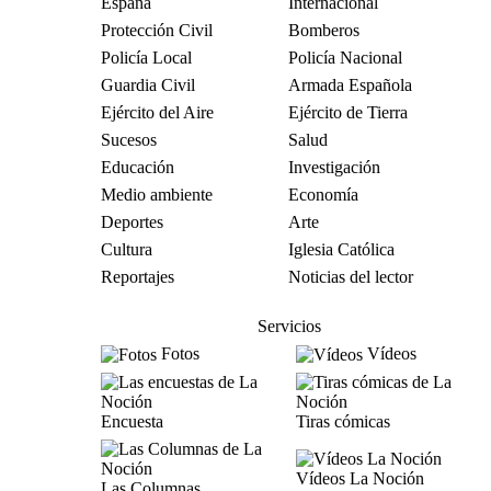
España
Internacional
Protección Civil
Bomberos
Policía Local
Policía Nacional
Guardia Civil
Armada Española
Ejército del Aire
Ejército de Tierra
Sucesos
Salud
Educación
Investigación
Medio ambiente
Economía
Deportes
Arte
Cultura
Iglesia Católica
Reportajes
Noticias del lector
Servicios
Fotos
Vídeos
Encuesta
Tiras cómicas
Vídeos La Noción
Las Columnas