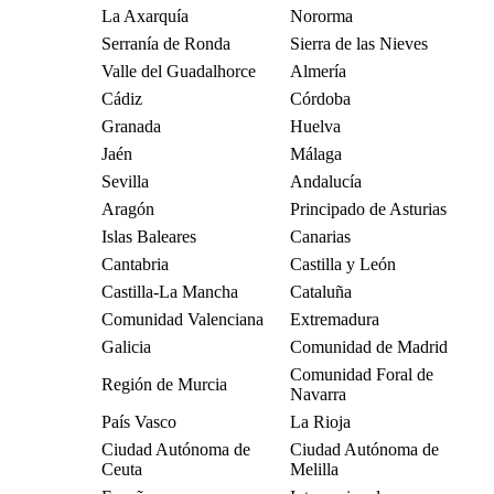
La Axarquía
Nororma
Serranía de Ronda
Sierra de las Nieves
Valle del Guadalhorce
Almería
Cádiz
Córdoba
Granada
Huelva
Jaén
Málaga
Sevilla
Andalucía
Aragón
Principado de Asturias
Islas Baleares
Canarias
Cantabria
Castilla y León
Castilla-La Mancha
Cataluña
Comunidad Valenciana
Extremadura
Galicia
Comunidad de Madrid
Comunidad Foral de
Región de Murcia
Navarra
País Vasco
La Rioja
Ciudad Autónoma de
Ciudad Autónoma de
Ceuta
Melilla