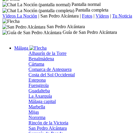
Pantalla normal
Pantalla completa
Vídeos La Noción
|
San Pedro Alcántara
|
Fotos
|
Vídeos
|
Tu Noticia
San Pedro Alcántara
Guía de San Pedro Alcántara
Málaga
Alhaurín de la Torre
Benalmádena
Cártama
Comarca de Antequera
Costa del Sol Occidental
Estepona
Fuengirola
Guadalteba
La Axarquía
Málaga capital
Marbella
Mijas
Nororma
Rincón de la Victoria
San Pedro Alcántara