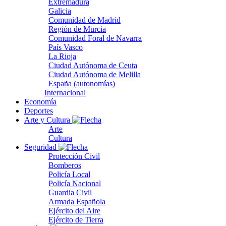
Extremadura
Galicia
Comunidad de Madrid
Región de Murcia
Comunidad Foral de Navarra
País Vasco
La Rioja
Ciudad Autónoma de Ceuta
Ciudad Autónoma de Melilla
España (autonomías)
Internacional
Economía
Deportes
Arte y Cultura
Arte
Cultura
Seguridad
Protección Civil
Bomberos
Policía Local
Policía Nacional
Guardia Civil
Armada Española
Ejército del Aire
Ejército de Tierra