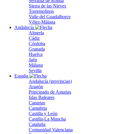
Serranía de Ronda
Sierra de las Nieves
Torremolinos
Valle del Guadalhorce
Vélez-Málaga
Andalucía
Almería
Cádiz
Córdoba
Granada
Huelva
Jaén
Málaga
Sevilla
España
Andalucía (provincias)
Aragón
Principado de Asturias
Islas Baleares
Canarias
Cantabria
Castilla y León
Castilla-La Mancha
Cataluña
Comunidad Valenciana