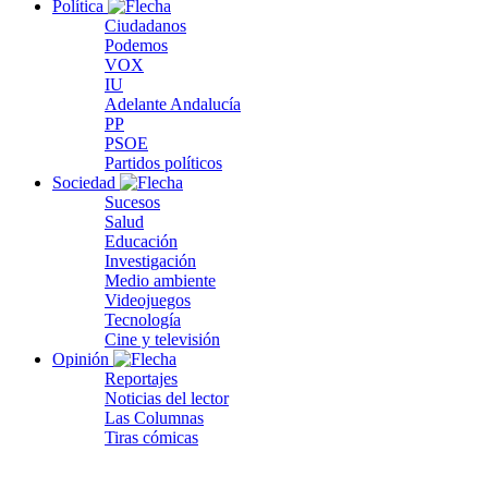
Política
Ciudadanos
Podemos
VOX
IU
Adelante Andalucía
PP
PSOE
Partidos políticos
Sociedad
Sucesos
Salud
Educación
Investigación
Medio ambiente
Videojuegos
Tecnología
Cine y televisión
Opinión
Reportajes
Noticias del lector
Las Columnas
Tiras cómicas