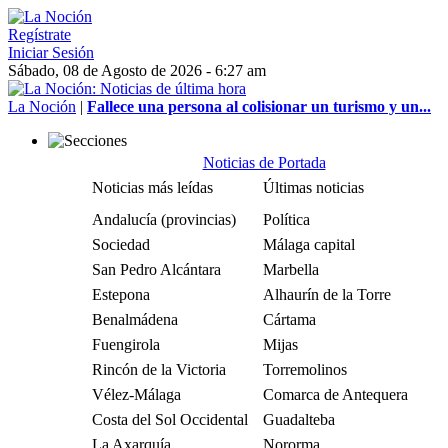
Regístrate
Iniciar Sesión
Sábado, 08 de Agosto de 2026 - 6:27 am
La Noción
|
Fallece una persona al colisionar un turismo y un...
Noticias de Portada
Noticias más leídas
Últimas noticias
Andalucía (provincias)
Política
Sociedad
Málaga capital
San Pedro Alcántara
Marbella
Estepona
Alhaurín de la Torre
Benalmádena
Cártama
Fuengirola
Mijas
Rincón de la Victoria
Torremolinos
Vélez-Málaga
Comarca de Antequera
Costa del Sol Occidental
Guadalteba
La Axarquía
Nororma