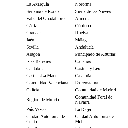
La Axarquía
Nororma
Serranía de Ronda
Sierra de las Nieves
Valle del Guadalhorce
Almería
Cádiz
Córdoba
Granada
Huelva
Jaén
Málaga
Sevilla
Andalucía
Aragón
Principado de Asturias
Islas Baleares
Canarias
Cantabria
Castilla y León
Castilla-La Mancha
Cataluña
Comunidad Valenciana
Extremadura
Galicia
Comunidad de Madrid
Comunidad Foral de
Región de Murcia
Navarra
País Vasco
La Rioja
Ciudad Autónoma de
Ciudad Autónoma de
Ceuta
Melilla