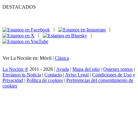
DESTACADOS
|
|
|
|
Ver La Noción en: Móvil |
Clásica
La Noción ®
2011 - 2026 |
Ayuda
|
Mapa del sitio
|
Quienes somos
|
Envíanos tu Noticia
|
Contacto
|
Aviso Legal
|
Condiciones de Uso y
Privacidad
|
Política de cookies
|
Preferencias del consentimiento de
cookies