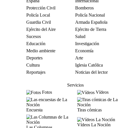
España
Internacional
Protección Civil
Bomberos
Policía Local
Policía Nacional
Guardia Civil
Armada Española
Ejército del Aire
Ejército de Tierra
Sucesos
Salud
Educación
Investigación
Medio ambiente
Economía
Deportes
Arte
Cultura
Iglesia Católica
Reportajes
Noticias del lector
Servicios
Fotos
Vídeos
Encuesta
Tiras cómicas
Vídeos La Noción
Las Columnas