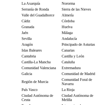
La Axarquía
Nororma
Serranía de Ronda
Sierra de las Nieves
Valle del Guadalhorce
Almería
Cádiz
Córdoba
Granada
Huelva
Jaén
Málaga
Sevilla
Andalucía
Aragón
Principado de Asturias
Islas Baleares
Canarias
Cantabria
Castilla y León
Castilla-La Mancha
Cataluña
Comunidad Valenciana
Extremadura
Galicia
Comunidad de Madrid
Comunidad Foral de
Región de Murcia
Navarra
País Vasco
La Rioja
Ciudad Autónoma de
Ciudad Autónoma de
Ceuta
Melilla