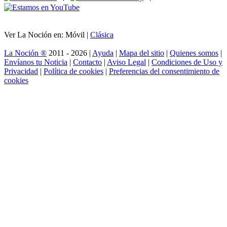
Ver La Noción en: Móvil |
Clásica
La Noción ®
2011 - 2026 |
Ayuda
|
Mapa del sitio
|
Quienes somos
|
Envíanos tu Noticia
|
Contacto
|
Aviso Legal
|
Condiciones de Uso y
Privacidad
|
Política de cookies
|
Preferencias del consentimiento de
cookies