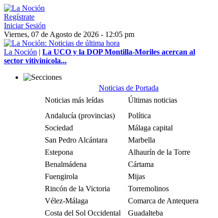
Regístrate
Iniciar Sesión
Viernes, 07 de Agosto de 2026 - 12:05 pm
La Noción
|
La UCO y la DOP Montilla-Moriles acercan al
sector vitivinícola...
Noticias de Portada
Noticias más leídas
Últimas noticias
Andalucía (provincias)
Política
Sociedad
Málaga capital
San Pedro Alcántara
Marbella
Estepona
Alhaurín de la Torre
Benalmádena
Cártama
Fuengirola
Mijas
Rincón de la Victoria
Torremolinos
Vélez-Málaga
Comarca de Antequera
Costa del Sol Occidental
Guadalteba