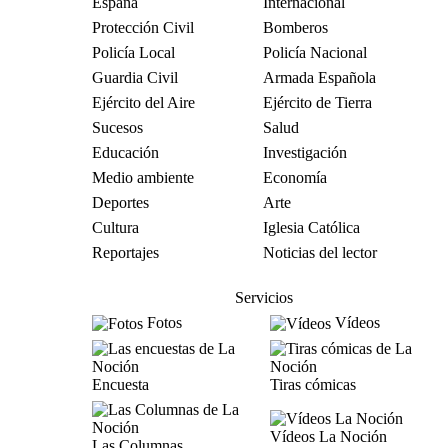
España
Internacional
Protección Civil
Bomberos
Policía Local
Policía Nacional
Guardia Civil
Armada Española
Ejército del Aire
Ejército de Tierra
Sucesos
Salud
Educación
Investigación
Medio ambiente
Economía
Deportes
Arte
Cultura
Iglesia Católica
Reportajes
Noticias del lector
Servicios
Fotos
Vídeos
Encuesta
Tiras cómicas
Vídeos La Noción
Las Columnas