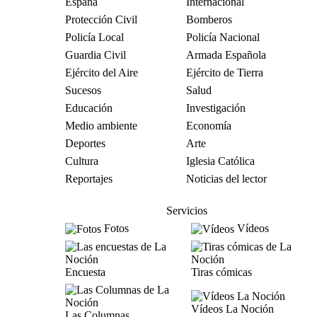
España
Internacional
Protección Civil
Bomberos
Policía Local
Policía Nacional
Guardia Civil
Armada Española
Ejército del Aire
Ejército de Tierra
Sucesos
Salud
Educación
Investigación
Medio ambiente
Economía
Deportes
Arte
Cultura
Iglesia Católica
Reportajes
Noticias del lector
Servicios
Fotos
Vídeos
Encuesta
Tiras cómicas
Vídeos La Noción
Las Columnas