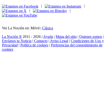
|
|
|
|
Ver La Noción en: Móvil |
Clásica
La Noción ®
2011 - 2026 |
Ayuda
|
Mapa del sitio
|
Quienes somos
|
Envíanos tu Noticia
|
Contacto
|
Aviso Legal
|
Condiciones de Uso y
Privacidad
|
Política de cookies
|
Preferencias del consentimiento de
cookies