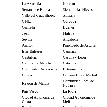
La Axarquía
Nororma
Serranía de Ronda
Sierra de las Nieves
Valle del Guadalhorce
Almería
Cádiz
Córdoba
Granada
Huelva
Jaén
Málaga
Sevilla
Andalucía
Aragón
Principado de Asturias
Islas Baleares
Canarias
Cantabria
Castilla y León
Castilla-La Mancha
Cataluña
Comunidad Valenciana
Extremadura
Galicia
Comunidad de Madrid
Comunidad Foral de
Región de Murcia
Navarra
País Vasco
La Rioja
Ciudad Autónoma de
Ciudad Autónoma de
Ceuta
Melilla