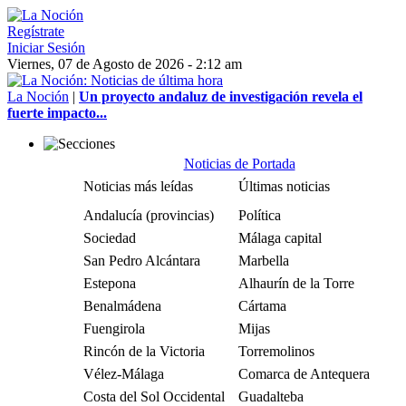
Regístrate
Iniciar Sesión
Viernes, 07 de Agosto de 2026 - 2:12 am
La Noción
|
Un proyecto andaluz de investigación revela el
fuerte impacto...
Noticias de Portada
Noticias más leídas
Últimas noticias
Andalucía (provincias)
Política
Sociedad
Málaga capital
San Pedro Alcántara
Marbella
Estepona
Alhaurín de la Torre
Benalmádena
Cártama
Fuengirola
Mijas
Rincón de la Victoria
Torremolinos
Vélez-Málaga
Comarca de Antequera
Costa del Sol Occidental
Guadalteba