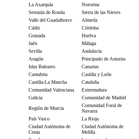
La Axarquía
Nororma
Serranía de Ronda
Sierra de las Nieves
Valle del Guadalhorce
Almería
Cádiz
Córdoba
Granada
Huelva
Jaén
Málaga
Sevilla
Andalucía
Aragón
Principado de Asturias
Islas Baleares
Canarias
Cantabria
Castilla y León
Castilla-La Mancha
Cataluña
Comunidad Valenciana
Extremadura
Galicia
Comunidad de Madrid
Comunidad Foral de
Región de Murcia
Navarra
País Vasco
La Rioja
Ciudad Autónoma de
Ciudad Autónoma de
Ceuta
Melilla