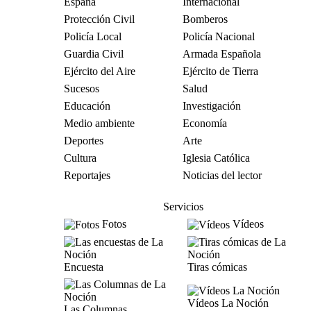
España
Internacional
Protección Civil
Bomberos
Policía Local
Policía Nacional
Guardia Civil
Armada Española
Ejército del Aire
Ejército de Tierra
Sucesos
Salud
Educación
Investigación
Medio ambiente
Economía
Deportes
Arte
Cultura
Iglesia Católica
Reportajes
Noticias del lector
Servicios
Fotos
Vídeos
Encuesta
Tiras cómicas
Vídeos La Noción
Las Columnas