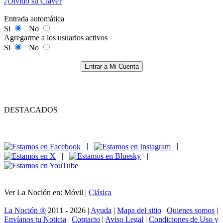
¿Olvidó su Clave?
Entrada automática
Si
No
Agregarme a los usuarios activos
Si
No
Entrar a Mi Cuenta
DESTACADOS
|
|
|
|
Ver La Noción en: Móvil |
Clásica
La Noción ®
2011 - 2026 |
Ayuda
|
Mapa del sitio
|
Quienes somos
|
Envíanos tu Noticia
|
Contacto
|
Aviso Legal
|
Condiciones de Uso y