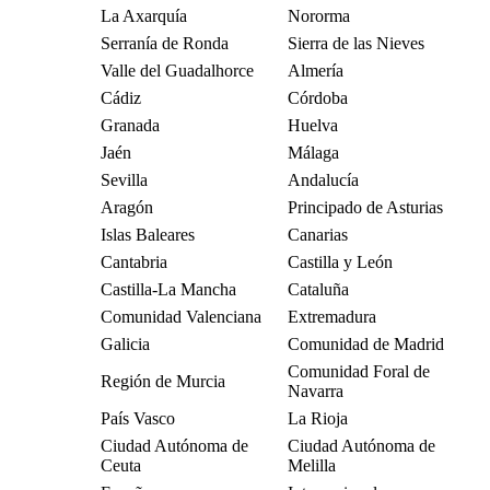
La Axarquía
Nororma
Serranía de Ronda
Sierra de las Nieves
Valle del Guadalhorce
Almería
Cádiz
Córdoba
Granada
Huelva
Jaén
Málaga
Sevilla
Andalucía
Aragón
Principado de Asturias
Islas Baleares
Canarias
Cantabria
Castilla y León
Castilla-La Mancha
Cataluña
Comunidad Valenciana
Extremadura
Galicia
Comunidad de Madrid
Comunidad Foral de
Región de Murcia
Navarra
País Vasco
La Rioja
Ciudad Autónoma de
Ciudad Autónoma de
Ceuta
Melilla