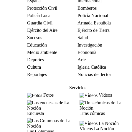
España
Internacional
Protección Civil
Bomberos
Policía Local
Policía Nacional
Guardia Civil
Armada Española
Ejército del Aire
Ejército de Tierra
Sucesos
Salud
Educación
Investigación
Medio ambiente
Economía
Deportes
Arte
Cultura
Iglesia Católica
Reportajes
Noticias del lector
Servicios
Fotos
Vídeos
Encuesta
Tiras cómicas
Vídeos La Noción
Las Columnas