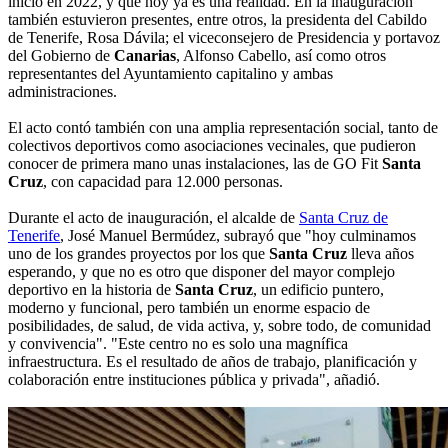
inició en 2022, y que hoy ya es una realidad. En la inauguración
también estuvieron presentes, entre otros, la presidenta del Cabildo
de Tenerife, Rosa Dávila; el viceconsejero de Presidencia y portavoz
del Gobierno de
Canarias
, Alfonso Cabello, así como otros
representantes del Ayuntamiento capitalino y ambas
administraciones.
El acto contó también con una amplia representación social, tanto de
colectivos deportivos como asociaciones vecinales, que pudieron
conocer de primera mano unas instalaciones, las de GO Fit
Santa
Cruz
, con capacidad para 12.000 personas.
Durante el acto de inauguración, el alcalde de
Santa Cruz de
Tenerife
, José Manuel Bermúdez, subrayó que "hoy culminamos
uno de los grandes proyectos por los que
Santa Cruz
lleva años
esperando, y que no es otro que disponer del mayor complejo
deportivo en la historia de
Santa Cruz
, un edificio puntero,
moderno y funcional, pero también un enorme espacio de
posibilidades, de salud, de vida activa, y, sobre todo, de comunidad
y convivencia". "Este centro no es solo una magnífica
infraestructura. Es el resultado de años de trabajo, planificación y
colaboración entre instituciones pública y privada", añadió.