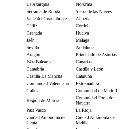
La Axarquía
Nororma
Serranía de Ronda
Sierra de las Nieves
Valle del Guadalhorce
Almería
Cádiz
Córdoba
Granada
Huelva
Jaén
Málaga
Sevilla
Andalucía
Aragón
Principado de Asturias
Islas Baleares
Canarias
Cantabria
Castilla y León
Castilla-La Mancha
Cataluña
Comunidad Valenciana
Extremadura
Galicia
Comunidad de Madrid
Comunidad Foral de
Región de Murcia
Navarra
País Vasco
La Rioja
Ciudad Autónoma de
Ciudad Autónoma de
Ceuta
Melilla