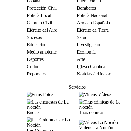
España
Internacional
Protección Civil
Bomberos
Policía Local
Policía Nacional
Guardia Civil
Armada Española
Ejército del Aire
Ejército de Tierra
Sucesos
Salud
Educación
Investigación
Medio ambiente
Economía
Deportes
Arte
Cultura
Iglesia Católica
Reportajes
Noticias del lector
Servicios
Fotos
Vídeos
Encuesta
Tiras cómicas
Vídeos La Noción
Las Columnas