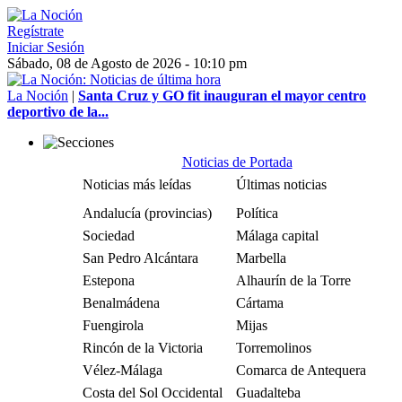
Regístrate
Iniciar Sesión
Sábado, 08 de Agosto de 2026 - 10:10 pm
La Noción
|
Santa Cruz y GO fit inauguran el mayor centro
deportivo de la...
Noticias de Portada
Noticias más leídas
Últimas noticias
Andalucía (provincias)
Política
Sociedad
Málaga capital
San Pedro Alcántara
Marbella
Estepona
Alhaurín de la Torre
Benalmádena
Cártama
Fuengirola
Mijas
Rincón de la Victoria
Torremolinos
Vélez-Málaga
Comarca de Antequera
Costa del Sol Occidental
Guadalteba