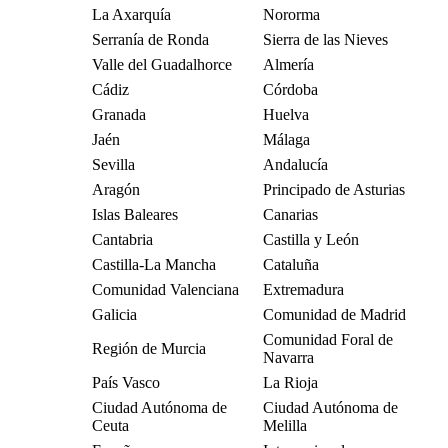
La Axarquía
Nororma
Serranía de Ronda
Sierra de las Nieves
Valle del Guadalhorce
Almería
Cádiz
Córdoba
Granada
Huelva
Jaén
Málaga
Sevilla
Andalucía
Aragón
Principado de Asturias
Islas Baleares
Canarias
Cantabria
Castilla y León
Castilla-La Mancha
Cataluña
Comunidad Valenciana
Extremadura
Galicia
Comunidad de Madrid
Comunidad Foral de
Región de Murcia
Navarra
País Vasco
La Rioja
Ciudad Autónoma de
Ciudad Autónoma de
Ceuta
Melilla