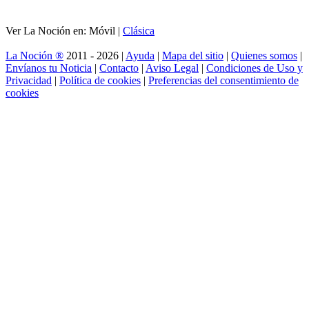
Ver La Noción en: Móvil |
Clásica
La Noción ®
2011 - 2026 |
Ayuda
|
Mapa del sitio
|
Quienes somos
|
Envíanos tu Noticia
|
Contacto
|
Aviso Legal
|
Condiciones de Uso y
Privacidad
|
Política de cookies
|
Preferencias del consentimiento de
cookies