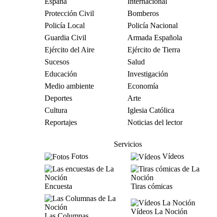
España
Internacional
Protección Civil
Bomberos
Policía Local
Policía Nacional
Guardia Civil
Armada Española
Ejército del Aire
Ejército de Tierra
Sucesos
Salud
Educación
Investigación
Medio ambiente
Economía
Deportes
Arte
Cultura
Iglesia Católica
Reportajes
Noticias del lector
Servicios
Fotos
Vídeos
Encuesta
Tiras cómicas
Vídeos La Noción
Las Columnas