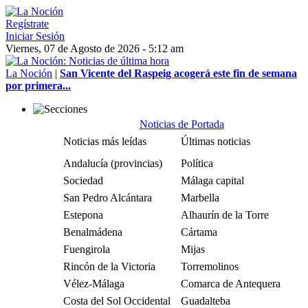
Regístrate
Iniciar Sesión
Viernes, 07 de Agosto de 2026 - 5:12 am
La Noción
|
San Vicente del Raspeig acogerá este fin de semana
por primera...
Noticias de Portada
Noticias más leídas
Últimas noticias
Andalucía (provincias)
Política
Sociedad
Málaga capital
San Pedro Alcántara
Marbella
Estepona
Alhaurín de la Torre
Benalmádena
Cártama
Fuengirola
Mijas
Rincón de la Victoria
Torremolinos
Vélez-Málaga
Comarca de Antequera
Costa del Sol Occidental
Guadalteba