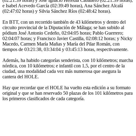
(02:21:39 horas) y José Ignacio Heredia Caballero (02:21:39 horas);
e Isabel Acevedo García (02:39:49 horas), Ana Sánchez Alcalá
(02:47:02 horas) y Silvia Sánchez Ríos (02:48:42 horas).
En BTT, con un recorrido también de 43 kilómetros y dentro del
circuito provincial de la Diputación de Málaga; se han subido al
pódium José Antonio Cedeño, 02:04:05 horas; Pablo Guerrero;
02:04:07 horas; y Francisco Javier Castilla, 02:08:12 horas; y Nicky
Macedo, Carmen María Mañas y María del Pilar Román, con
tiempos de 03:21:38, 03:34:04 y 03:45:13 horas, respectivamente.
Además, ha habido categorías senderista, con 10 kilómetros; marcha
nórdica, con 10 kilómetros; e infantil con 1,5, por el centro de la
ciudad, una modalidad cada vez más numerosa que asegura la
cantera del HOLE.
Hay que recordar que el HOLE ha vuelto esta edición a su formato
original y que se han reservado 50 plazas de los 101 kilómetros para
los primeros clasificados de cada categoría.