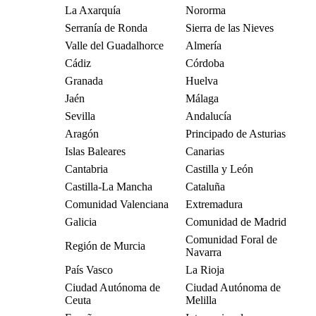
La Axarquía
Nororma
Serranía de Ronda
Sierra de las Nieves
Valle del Guadalhorce
Almería
Cádiz
Córdoba
Granada
Huelva
Jaén
Málaga
Sevilla
Andalucía
Aragón
Principado de Asturias
Islas Baleares
Canarias
Cantabria
Castilla y León
Castilla-La Mancha
Cataluña
Comunidad Valenciana
Extremadura
Galicia
Comunidad de Madrid
Comunidad Foral de
Región de Murcia
Navarra
País Vasco
La Rioja
Ciudad Autónoma de
Ciudad Autónoma de
Ceuta
Melilla