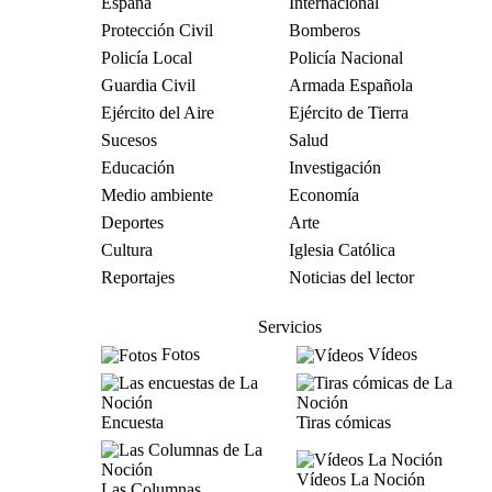
España
Internacional
Protección Civil
Bomberos
Policía Local
Policía Nacional
Guardia Civil
Armada Española
Ejército del Aire
Ejército de Tierra
Sucesos
Salud
Educación
Investigación
Medio ambiente
Economía
Deportes
Arte
Cultura
Iglesia Católica
Reportajes
Noticias del lector
Servicios
Fotos
Vídeos
Encuesta
Tiras cómicas
Vídeos La Noción
Las Columnas