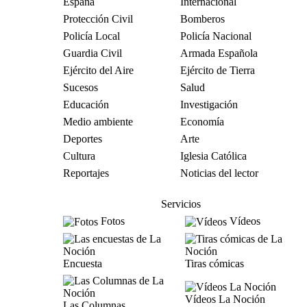
España
Internacional
Protección Civil
Bomberos
Policía Local
Policía Nacional
Guardia Civil
Armada Española
Ejército del Aire
Ejército de Tierra
Sucesos
Salud
Educación
Investigación
Medio ambiente
Economía
Deportes
Arte
Cultura
Iglesia Católica
Reportajes
Noticias del lector
Servicios
Fotos
Vídeos
Encuesta
Tiras cómicas
Vídeos La Noción
Las Columnas