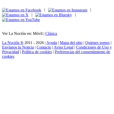
|
|
|
|
Ver La Noción en: Móvil |
Clásica
La Noción ®
2011 - 2026 |
Ayuda
|
Mapa del sitio
|
Quienes somos
|
Envíanos tu Noticia
|
Contacto
|
Aviso Legal
|
Condiciones de Uso y
Privacidad
|
Política de cookies
|
Preferencias del consentimiento de
cookies