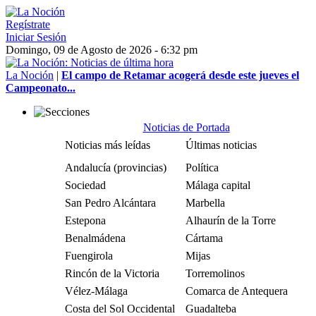
Regístrate
Iniciar Sesión
Domingo, 09 de Agosto de 2026 - 6:32 pm
La Noción
|
El campo de Retamar acogerá desde este jueves el
Campeonato...
Noticias de Portada
Noticias más leídas
Últimas noticias
Andalucía (provincias)
Política
Sociedad
Málaga capital
San Pedro Alcántara
Marbella
Estepona
Alhaurín de la Torre
Benalmádena
Cártama
Fuengirola
Mijas
Rincón de la Victoria
Torremolinos
Vélez-Málaga
Comarca de Antequera
Costa del Sol Occidental
Guadalteba