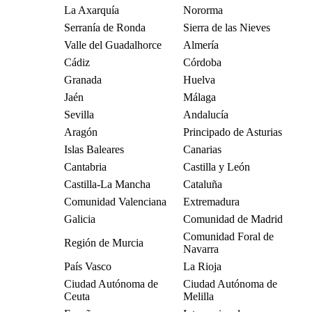
La Axarquía
Nororma
Serranía de Ronda
Sierra de las Nieves
Valle del Guadalhorce
Almería
Cádiz
Córdoba
Granada
Huelva
Jaén
Málaga
Sevilla
Andalucía
Aragón
Principado de Asturias
Islas Baleares
Canarias
Cantabria
Castilla y León
Castilla-La Mancha
Cataluña
Comunidad Valenciana
Extremadura
Galicia
Comunidad de Madrid
Comunidad Foral de
Región de Murcia
Navarra
País Vasco
La Rioja
Ciudad Autónoma de
Ciudad Autónoma de
Ceuta
Melilla