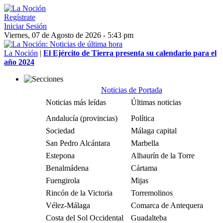
Regístrate
Iniciar Sesión
Viernes, 07 de Agosto de 2026 - 5:43 pm
La Noción
|
El Ejército de Tierra presenta su calendario para el
año 2024
Noticias de Portada
Noticias más leídas
Últimas noticias
Andalucía (provincias)
Política
Sociedad
Málaga capital
San Pedro Alcántara
Marbella
Estepona
Alhaurín de la Torre
Benalmádena
Cártama
Fuengirola
Mijas
Rincón de la Victoria
Torremolinos
Vélez-Málaga
Comarca de Antequera
Costa del Sol Occidental
Guadalteba