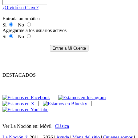
¿Olvidó su Clave?
Entrada automática
Si
No
Agregarme a los usuarios activos
Si
No
Entrar a Mi Cuenta
DESTACADOS
|
|
|
|
Ver La Noción en: Móvil |
Clásica
La Noción ®
2011 - 2026 |
Ayuda
|
Mapa del sitio
|
Quienes somos
|