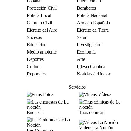
España
Internacional
Protección Civil
Bomberos
Policía Local
Policía Nacional
Guardia Civil
Armada Española
Ejército del Aire
Ejército de Tierra
Sucesos
Salud
Educación
Investigación
Medio ambiente
Economía
Deportes
Arte
Cultura
Iglesia Católica
Reportajes
Noticias del lector
Servicios
Fotos
Vídeos
Encuesta
Tiras cómicas
Vídeos La Noción
Las Columnas