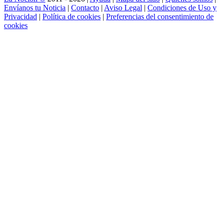
Envíanos tu Noticia
|
Contacto
|
Aviso Legal
|
Condiciones de Uso y
Privacidad
|
Política de cookies
|
Preferencias del consentimiento de
cookies