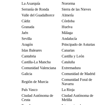
La Axarquía
Nororma
Serranía de Ronda
Sierra de las Nieves
Valle del Guadalhorce
Almería
Cádiz
Córdoba
Granada
Huelva
Jaén
Málaga
Sevilla
Andalucía
Aragón
Principado de Asturias
Islas Baleares
Canarias
Cantabria
Castilla y León
Castilla-La Mancha
Cataluña
Comunidad Valenciana
Extremadura
Galicia
Comunidad de Madrid
Comunidad Foral de
Región de Murcia
Navarra
País Vasco
La Rioja
Ciudad Autónoma de
Ciudad Autónoma de
Ceuta
Melilla