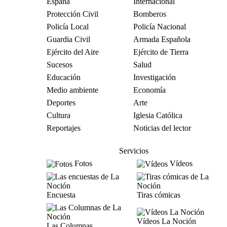
España
Internacional
Protección Civil
Bomberos
Policía Local
Policía Nacional
Guardia Civil
Armada Española
Ejército del Aire
Ejército de Tierra
Sucesos
Salud
Educación
Investigación
Medio ambiente
Economía
Deportes
Arte
Cultura
Iglesia Católica
Reportajes
Noticias del lector
Servicios
Fotos
Vídeos
Encuesta
Tiras cómicas
Vídeos La Noción
Las Columnas