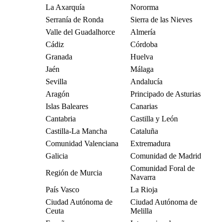
La Axarquía
Nororma
Serranía de Ronda
Sierra de las Nieves
Valle del Guadalhorce
Almería
Cádiz
Córdoba
Granada
Huelva
Jaén
Málaga
Sevilla
Andalucía
Aragón
Principado de Asturias
Islas Baleares
Canarias
Cantabria
Castilla y León
Castilla-La Mancha
Cataluña
Comunidad Valenciana
Extremadura
Galicia
Comunidad de Madrid
Comunidad Foral de
Región de Murcia
Navarra
País Vasco
La Rioja
Ciudad Autónoma de
Ciudad Autónoma de
Ceuta
Melilla