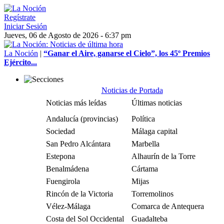
Regístrate
Iniciar Sesión
Jueves, 06 de Agosto de 2026 - 6:37 pm
La Noción
|
“Ganar el Aire, ganarse el Cielo”, los 45º Premios
Ejército...
Noticias de Portada
Noticias más leídas
Últimas noticias
Andalucía (provincias)
Política
Sociedad
Málaga capital
San Pedro Alcántara
Marbella
Estepona
Alhaurín de la Torre
Benalmádena
Cártama
Fuengirola
Mijas
Rincón de la Victoria
Torremolinos
Vélez-Málaga
Comarca de Antequera
Costa del Sol Occidental
Guadalteba