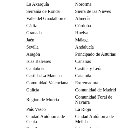
La Axarquía
Nororma
Serranía de Ronda
Sierra de las Nieves
Valle del Guadalhorce
Almería
Cádiz
Córdoba
Granada
Huelva
Jaén
Málaga
Sevilla
Andalucía
Aragón
Principado de Asturias
Islas Baleares
Canarias
Cantabria
Castilla y León
Castilla-La Mancha
Cataluña
Comunidad Valenciana
Extremadura
Galicia
Comunidad de Madrid
Comunidad Foral de
Región de Murcia
Navarra
País Vasco
La Rioja
Ciudad Autónoma de
Ciudad Autónoma de
Ceuta
Melilla