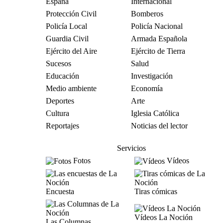
España
Internacional
Protección Civil
Bomberos
Policía Local
Policía Nacional
Guardia Civil
Armada Española
Ejército del Aire
Ejército de Tierra
Sucesos
Salud
Educación
Investigación
Medio ambiente
Economía
Deportes
Arte
Cultura
Iglesia Católica
Reportajes
Noticias del lector
Servicios
Fotos
Vídeos
Encuesta
Tiras cómicas
Vídeos La Noción
Las Columnas