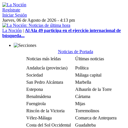
Regístrate
Iniciar Sesión
Jueves, 06 de Agosto de 2026 - 4:13 pm
La Noción
|
Al Ala 49 participa en el ejercicio internacional de
búsqueda...
Noticias de Portada
Noticias más leídas
Últimas noticias
Andalucía (provincias)
Política
Sociedad
Málaga capital
San Pedro Alcántara
Marbella
Estepona
Alhaurín de la Torre
Benalmádena
Cártama
Fuengirola
Mijas
Rincón de la Victoria
Torremolinos
Vélez-Málaga
Comarca de Antequera
Costa del Sol Occidental
Guadalteba