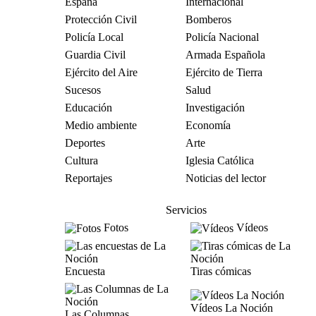
España
Internacional
Protección Civil
Bomberos
Policía Local
Policía Nacional
Guardia Civil
Armada Española
Ejército del Aire
Ejército de Tierra
Sucesos
Salud
Educación
Investigación
Medio ambiente
Economía
Deportes
Arte
Cultura
Iglesia Católica
Reportajes
Noticias del lector
Servicios
Fotos
Vídeos
Encuesta
Tiras cómicas
Vídeos La Noción
Las Columnas