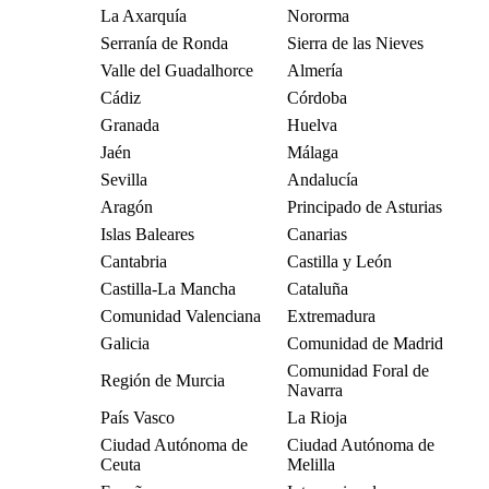
La Axarquía
Nororma
Serranía de Ronda
Sierra de las Nieves
Valle del Guadalhorce
Almería
Cádiz
Córdoba
Granada
Huelva
Jaén
Málaga
Sevilla
Andalucía
Aragón
Principado de Asturias
Islas Baleares
Canarias
Cantabria
Castilla y León
Castilla-La Mancha
Cataluña
Comunidad Valenciana
Extremadura
Galicia
Comunidad de Madrid
Comunidad Foral de
Región de Murcia
Navarra
País Vasco
La Rioja
Ciudad Autónoma de
Ciudad Autónoma de
Ceuta
Melilla